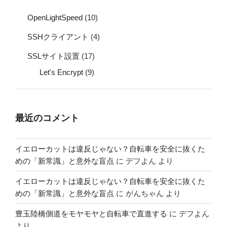
OpenLightSpeed
(10)
SSHクライアント
(4)
SSLサイト設置
(17)
Let's Encrypt
(9)
最近のコメント
イエローカットは違反じゃない？自転車を安全に抜くた
めの「新常識」と意外な盲点
に
デフよん
より
イエローカットは違反じゃない？自転車を安全に抜くた
めの「新常識」と意外な盲点
に
がんちゃん
より
豊玉陸橋側道をモヤモヤと自転車で直進する
に
デフよん
より