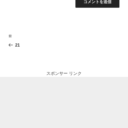
投
前
前
稿
の
21
ナ
投
ビ
稿
ゲ
ー
スポンサー リンク
シ
ョ
ン