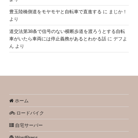
豊玉陸橋側道をモヤモヤと自転車で直進する
に
まじか！
より
道交法第38条で信号のない横断歩道を渡ろうとする自転
車がいたら車両には停止義務があるとわかる話
に
デフよ
ん
より
ホーム
ロードバイク
自宅サーバー
WordPress