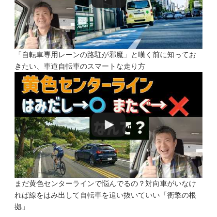
「自転車専用レーンの路駐が邪魔」と嘆く前に知ってお
きたい、車道自転車のスマートな走り方
まだ黄色センターラインで悩んでるの？対向車がいなけ
れば線をはみ出して自転車を追い抜いていい「衝撃の根
拠」