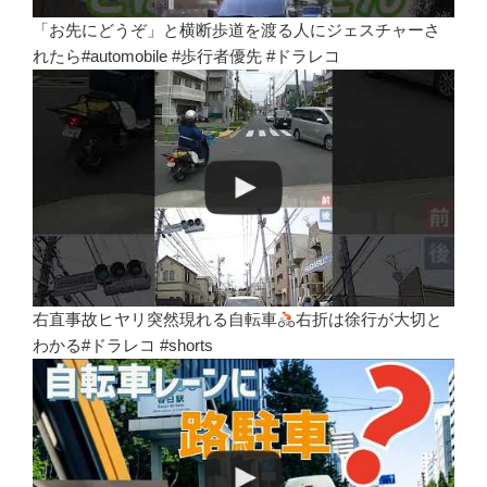
「お先にどうぞ」と横断歩道を渡る人にジェスチャーさ
れたら#automobile #歩行者優先 #ドラレコ
右直事故ヒヤリ突然現れる自転車
右折は徐行が大切と
わかる#ドラレコ #shorts