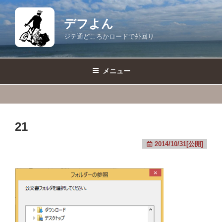
コ
ン
デフよん
テ
ジテ通どころかロードで外回り
ン
ツ
へ
メニュー
ス
キ
ッ
プ
21
2014/10/31[公開]