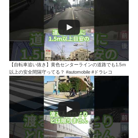
【自転車追い抜き】黄色センターラインの道路でも1.5ｍ
以上の安全間隔守ってる？ #automobile #ドラレコ