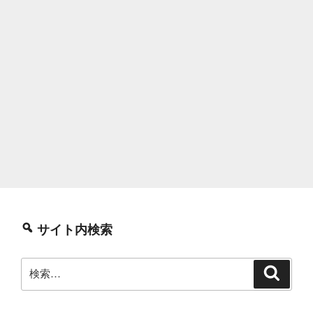
サイト内検索
検
検
索
索: