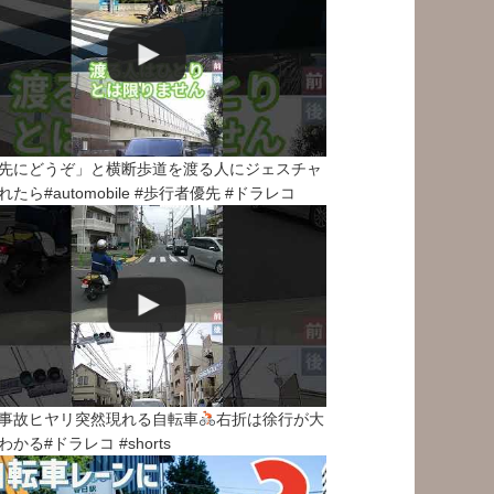
先にどうぞ」と横断歩道を渡る人にジェスチャ
れたら#automobile #歩行者優先 #ドラレコ
事故ヒヤリ突然現れる自転車
右折は徐行が大
わかる#ドラレコ #shorts