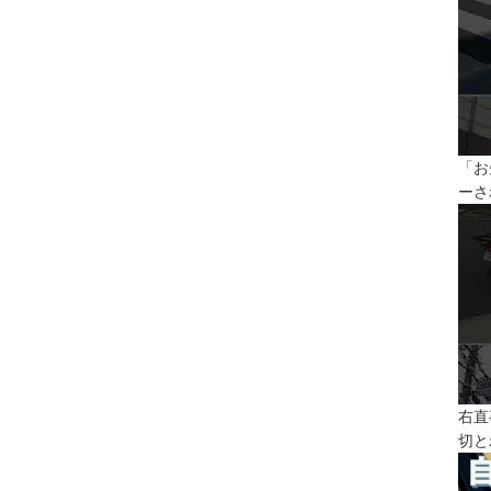
「お
ーさ
右直
切と