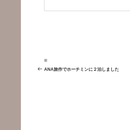
投
前
前
稿
の
ANA旅作でホーチミンに２泊しました
投
ナ
稿
ビ
ゲ
ー
シ