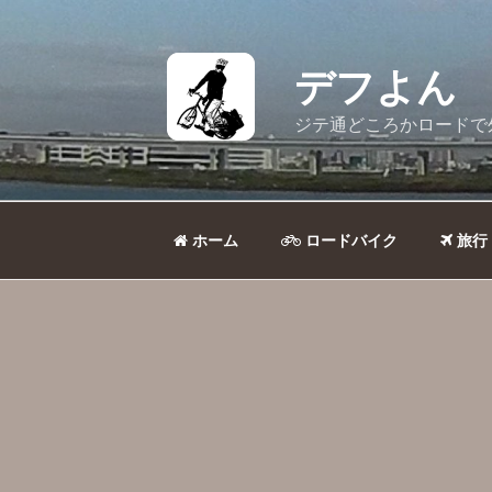
コ
ン
テ
デフよん
ン
ツ
ジテ通どころかロードで
へ
ス
キ
ッ
ホーム
ロードバイク
旅行
プ