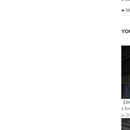
►
20
Y
【自
1.
レコ