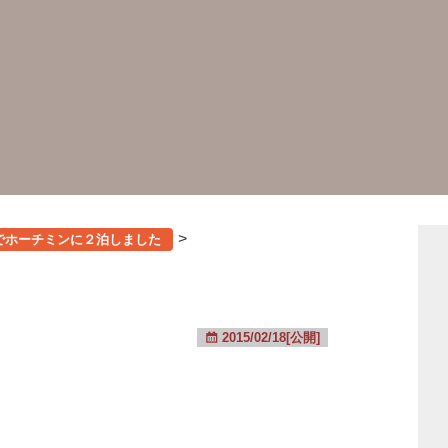
>
作でホーチミンに２泊しました
2015/02/18[公開]