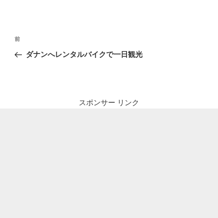
投
前
前
稿
の
ダナンへレンタルバイクで一日観光
ナ
投
ビ
稿
ゲ
ー
スポンサー リンク
シ
ョ
ン