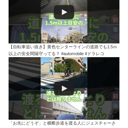
【自転車追い抜き】黄色センターラインの道路でも1.5ｍ
以上の安全間隔守ってる？ #automobile #ドラレコ
「お先にどうぞ」と横断歩道を渡る人にジェスチャーさ