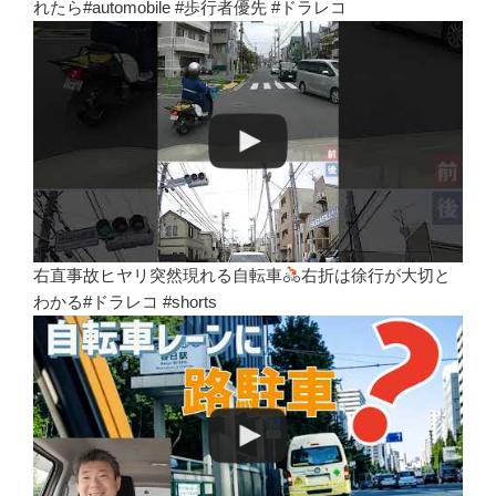
れたら#automobile #歩行者優先 #ドラレコ
右直事故ヒヤリ突然現れる自転車
右折は徐行が大切と
わかる#ドラレコ #shorts