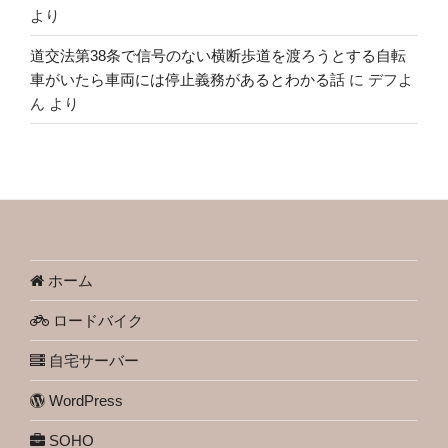
より
道交法第38条で信号のない横断歩道を渡ろうとする自転
車がいたら車両には停止義務があるとわかる話
に
デフよ
ん
より
ホーム
ロードバイク
自宅サーバー
WordPress
SOHO