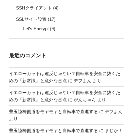
SSHクライアント
(4)
SSLサイト設置
(17)
Let's Encrypt
(9)
最近のコメント
イエローカットは違反じゃない？自転車を安全に抜くた
めの「新常識」と意外な盲点
に
デフよん
より
イエローカットは違反じゃない？自転車を安全に抜くた
めの「新常識」と意外な盲点
に
がんちゃん
より
豊玉陸橋側道をモヤモヤと自転車で直進する
に
デフよん
より
豊玉陸橋側道をモヤモヤと自転車で直進する
に
まじか！