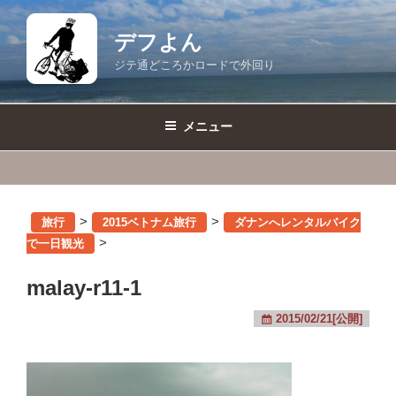
コ
ン
デフよん
テ
ジテ通どころかロードで外回り
ン
ツ
へ
メニュー
ス
キ
ッ
プ
>
>
旅行
2015ベトナム旅行
ダナンへレンタルバイク
>
で一日観光
malay-r11-1
2015/02/21[公開]