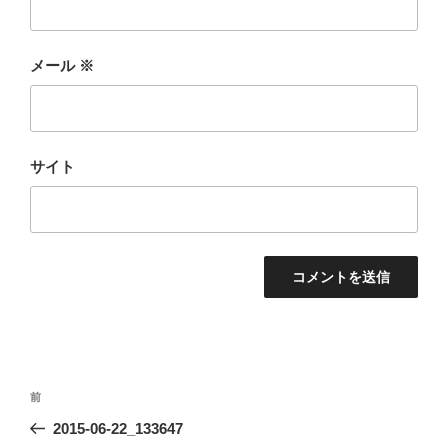
メール
※
サイト
投
前
前
稿
の
2015-06-22_133647
ナ
投