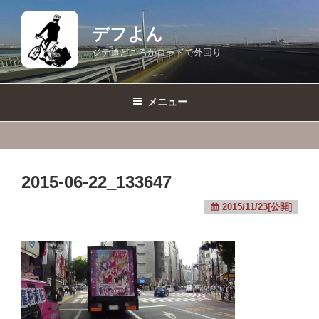
コ
ン
デフよん
テ
ジテ通どころかロードで外回り
ン
ツ
へ
メニュー
ス
キ
ッ
プ
2015-06-22_133647
2015/11/23[公開]