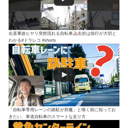
右直事故ヒヤリ突然現れる自転車
右折は徐行が大切と
わかる#ドラレコ #shorts
「自転車専用レーンの路駐が邪魔」と嘆く前に知ってお
きたい、車道自転車のスマートな走り方