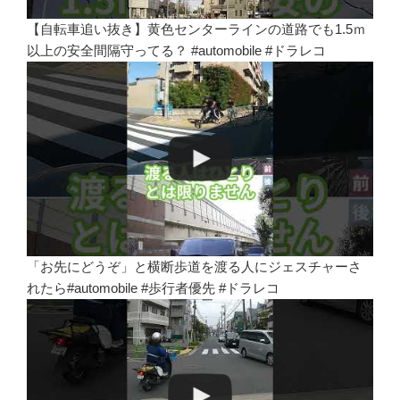
【自転車追い抜き】黄色センターラインの道路でも1.5ｍ
以上の安全間隔守ってる？ #automobile #ドラレコ
「お先にどうぞ」と横断歩道を渡る人にジェスチャーさ
れたら#automobile #歩行者優先 #ドラレコ