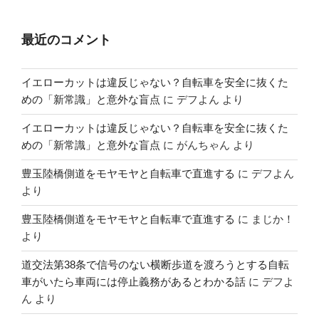
最近のコメント
イエローカットは違反じゃない？自転車を安全に抜くた
めの「新常識」と意外な盲点
に
デフよん
より
イエローカットは違反じゃない？自転車を安全に抜くた
めの「新常識」と意外な盲点
に
がんちゃん
より
豊玉陸橋側道をモヤモヤと自転車で直進する
に
デフよん
より
豊玉陸橋側道をモヤモヤと自転車で直進する
に
まじか！
より
道交法第38条で信号のない横断歩道を渡ろうとする自転
車がいたら車両には停止義務があるとわかる話
に
デフよ
ん
より