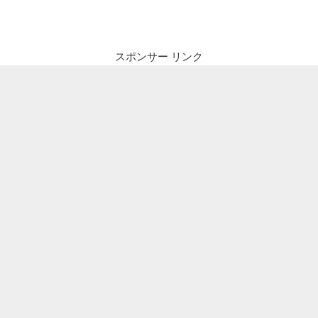
ビ
稿
ゲ
ー
スポンサー リンク
シ
ョ
ン