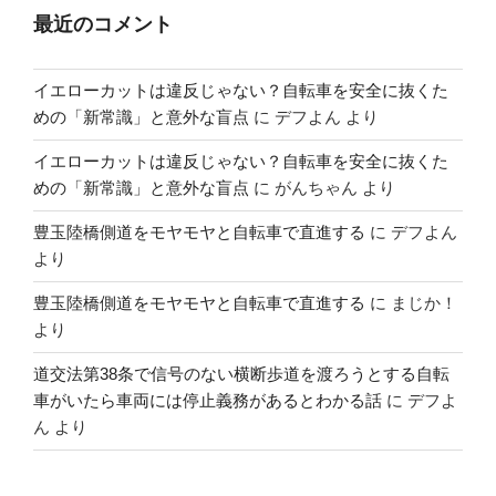
最近のコメント
イエローカットは違反じゃない？自転車を安全に抜くた
めの「新常識」と意外な盲点
に
デフよん
より
イエローカットは違反じゃない？自転車を安全に抜くた
めの「新常識」と意外な盲点
に
がんちゃん
より
豊玉陸橋側道をモヤモヤと自転車で直進する
に
デフよん
より
豊玉陸橋側道をモヤモヤと自転車で直進する
に
まじか！
より
道交法第38条で信号のない横断歩道を渡ろうとする自転
車がいたら車両には停止義務があるとわかる話
に
デフよ
ん
より