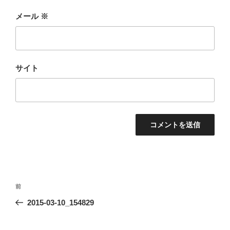
メール
※
サイト
投
前
前
稿
の
2015-03-10_154829
ナ
投
ビ
稿