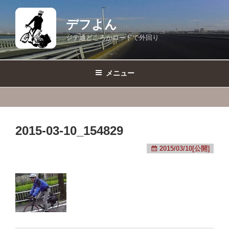
コ
ン
デフよん
テ
ジテ通どころかロードで外回り
ン
ツ
へ
メニュー
ス
キ
ッ
プ
2015-03-10_154829
2015/03/10[公開]