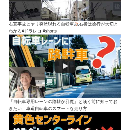
右直事故ヒヤリ突然現れる自転車
右折は徐行が大切と
わかる#ドラレコ #shorts
「自転車専用レーンの路駐が邪魔」と嘆く前に知ってお
きたい、車道自転車のスマートな走り方