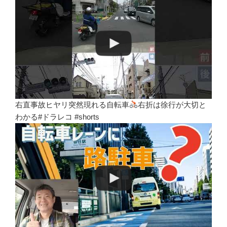
右直事故ヒヤリ突然現れる自転車
右折は徐行が大切と
わかる#ドラレコ #shorts