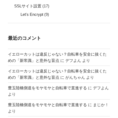
SSLサイト設置
(17)
Let's Encrypt
(9)
最近のコメント
イエローカットは違反じゃない？自転車を安全に抜くた
めの「新常識」と意外な盲点
に
デフよん
より
イエローカットは違反じゃない？自転車を安全に抜くた
めの「新常識」と意外な盲点
に
がんちゃん
より
豊玉陸橋側道をモヤモヤと自転車で直進する
に
デフよん
より
豊玉陸橋側道をモヤモヤと自転車で直進する
に
まじか！
より