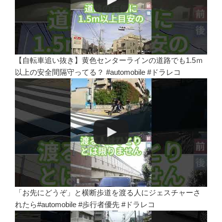
【自転車追い抜き】黄色センターラインの道路でも1.5ｍ
以上の安全間隔守ってる？ #automobile #ドラレコ
「お先にどうぞ」と横断歩道を渡る人にジェスチャーさ
れたら#automobile #歩行者優先 #ドラレコ