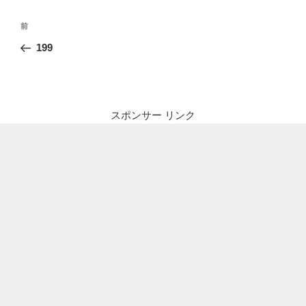
投
前
前
稿
の
199
ナ
投
ビ
稿
ゲ
ー
スポンサー リンク
シ
ョ
ン