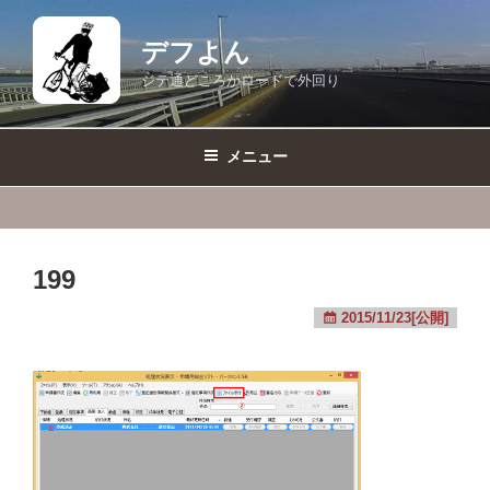
コ
ン
デフよん
テ
ジテ通どころかロードで外回り
ン
ツ
へ
メニュー
ス
キ
ッ
プ
199
2015/11/23[公開]