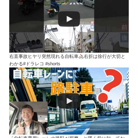
右直事故ヒヤリ突然現れる自転車
右折は徐行が大切と
わかる#ドラレコ #shorts