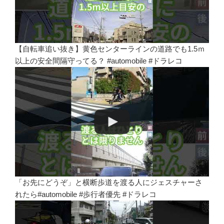
【自転車追い抜き】黄色センターラインの道路でも1.5ｍ
以上の安全間隔守ってる？ #automobile #ドラレコ
「お先にどうぞ」と横断歩道を渡る人にジェスチャーさ
れたら#automobile #歩行者優先 #ドラレコ