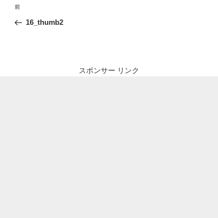
投
前
前
稿
の
16_thumb2
ナ
投
ビ
稿
ゲ
ー
スポンサー リンク
シ
ョ
ン