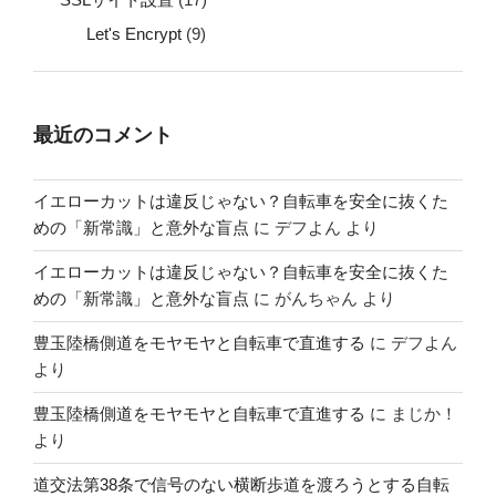
Let's Encrypt
(9)
最近のコメント
イエローカットは違反じゃない？自転車を安全に抜くた
めの「新常識」と意外な盲点
に
デフよん
より
イエローカットは違反じゃない？自転車を安全に抜くた
めの「新常識」と意外な盲点
に
がんちゃん
より
豊玉陸橋側道をモヤモヤと自転車で直進する
に
デフよん
より
豊玉陸橋側道をモヤモヤと自転車で直進する
に
まじか！
より
道交法第38条で信号のない横断歩道を渡ろうとする自転