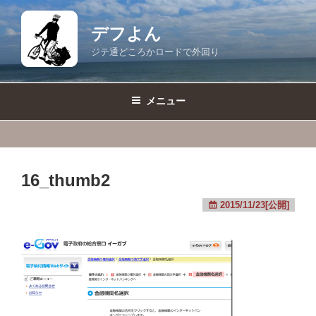
コ
ン
デフよん
テ
ジテ通どころかロードで外回り
ン
ツ
へ
メニュー
ス
キ
ッ
プ
16_thumb2
2015/11/23[公開]