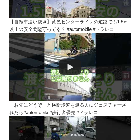
【自転車追い抜き】黄色センターラインの道路でも1.5ｍ
以上の安全間隔守ってる？ #automobile #ドラレコ
「お先にどうぞ」と横断歩道を渡る人にジェスチャーさ
れたら#automobile #歩行者優先 #ドラレコ