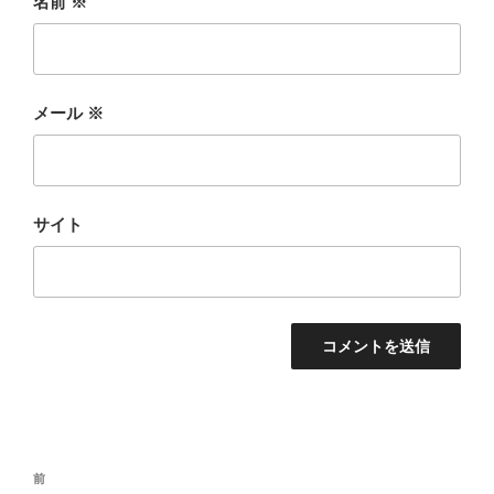
名前
※
メール
※
サイト
投
前
前