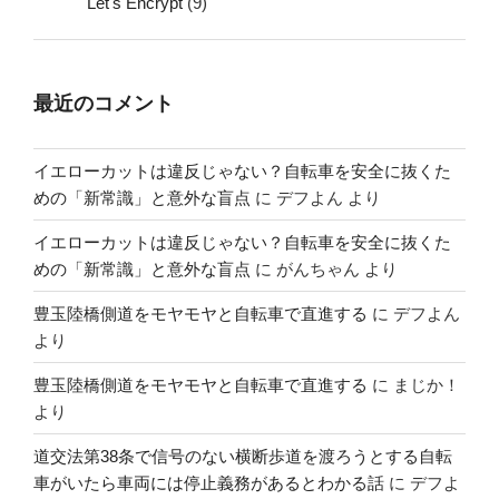
Let's Encrypt
(9)
最近のコメント
イエローカットは違反じゃない？自転車を安全に抜くた
めの「新常識」と意外な盲点
に
デフよん
より
イエローカットは違反じゃない？自転車を安全に抜くた
めの「新常識」と意外な盲点
に
がんちゃん
より
豊玉陸橋側道をモヤモヤと自転車で直進する
に
デフよん
より
豊玉陸橋側道をモヤモヤと自転車で直進する
に
まじか！
より
道交法第38条で信号のない横断歩道を渡ろうとする自転
車がいたら車両には停止義務があるとわかる話
に
デフよ