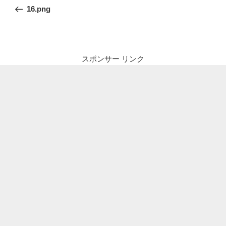
稿
の
16.png
ナ
投
ビ
稿
ゲ
ー
スポンサー リンク
シ
ョ
ン