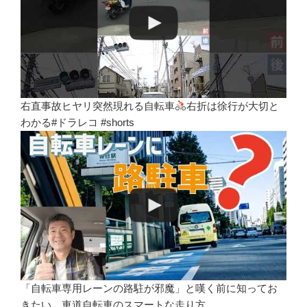
右直事故ヒヤリ突然現れる自転車
右折は徐行が大切と
わかる#ドラレコ #shorts
「自転車専用レーンの路駐が邪魔」と嘆く前に知ってお
きたい、車道自転車のスマートな走り方