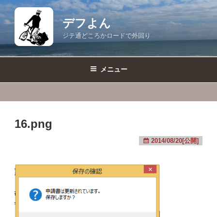
コ
ン
デフよん
テ
ジテ通どころかロードで外回り
ン
ツ
へ
メニュー
ス
キ
ッ
プ
16.png
2014/08/20[公開]