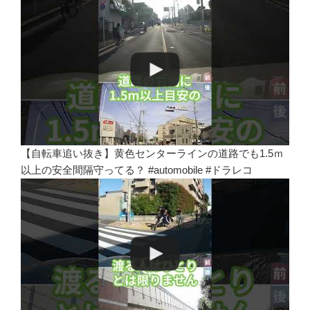
【自転車追い抜き】黄色センターラインの道路でも1.5ｍ
以上の安全間隔守ってる？ #automobile #ドラレコ