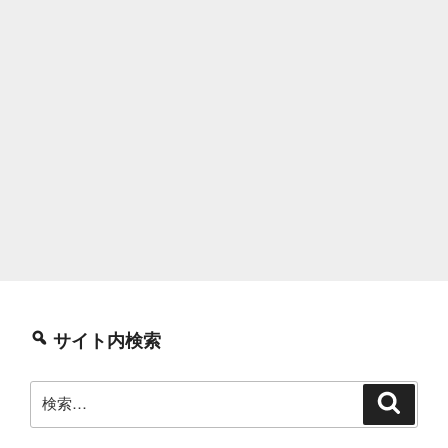
サイト内検索
検
検
索
索: