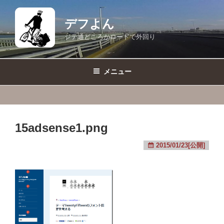
コ
ン
デフよん
テ
ジテ通どころかロードで外回り
ン
ツ
へ
メニュー
ス
キ
ッ
プ
15adsense1.png
2015/01/23[公開]