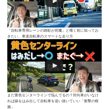
「自転車専用レーンの路駐が邪魔」と嘆く前に知ってお
きたい、車道自転車のスマートな走り方
まだ黄色センターラインで悩んでるの？対向車がいなけ
れば線をはみ出して自転車を追い抜いていい「衝撃の根
拠」