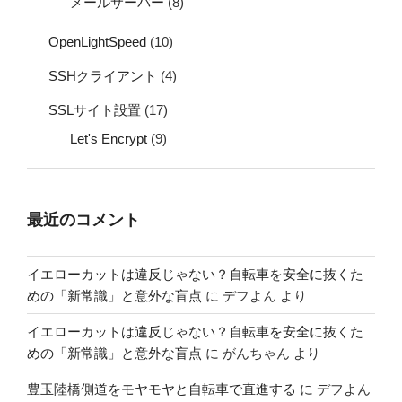
メールサーバー
(8)
OpenLightSpeed
(10)
SSHクライアント
(4)
SSLサイト設置
(17)
Let's Encrypt
(9)
最近のコメント
イエローカットは違反じゃない？自転車を安全に抜くた
めの「新常識」と意外な盲点
に
デフよん
より
イエローカットは違反じゃない？自転車を安全に抜くた
めの「新常識」と意外な盲点
に
がんちゃん
より
豊玉陸橋側道をモヤモヤと自転車で直進する
に
デフよん