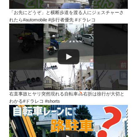
「お先にどうぞ」と横断歩道を渡る人にジェスチャーさ
れたら#automobile #歩行者優先 #ドラレコ
右直事故ヒヤリ突然現れる自転車
右折は徐行が大切と
わかる#ドラレコ #shorts