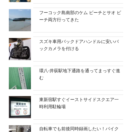
フーコック島南部のケム ビーチとサオ ビ
ーチ両方行ってきた
スズキ車用バックドアハンドルに安いバ
ックカメラを付ける
環八-井荻駅地下通路を通ってまっすぐ進
む
東新宿駅すぐイーストサイドスクエア一
時利用駐輪場
自転車でも前後同時録画したい！バイク