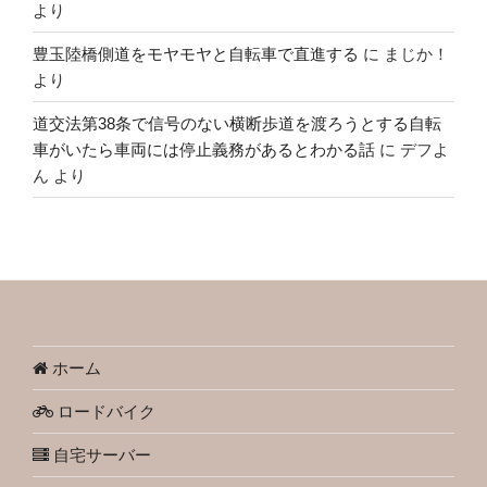
より
豊玉陸橋側道をモヤモヤと自転車で直進する
に
まじか！
より
道交法第38条で信号のない横断歩道を渡ろうとする自転
車がいたら車両には停止義務があるとわかる話
に
デフよ
ん
より
ホーム
ロードバイク
自宅サーバー