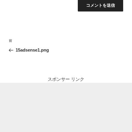
投
前
前
稿
の
15adsense1.png
ナ
投
ビ
稿
ゲ
ー
スポンサー リンク
シ
ョ
ン