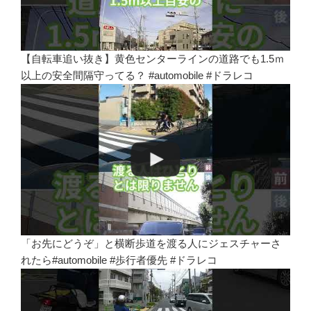
【自転車追い抜き】黄色センターラインの道路でも1.5ｍ
以上の安全間隔守ってる？ #automobile #ドラレコ
「お先にどうぞ」と横断歩道を渡る人にジェスチャーさ
れたら#automobile #歩行者優先 #ドラレコ