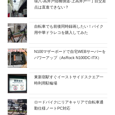
環八-高井戸陸橋側道-上高井戸一丁目交差
点は直進できない？
自転車でも前後同時録画したい！バイク
用中華ドラレコを購入してみた
N100マザーボードで自宅WEBサーバーを
パワーアップ（AsRock N100DC-ITX）
東新宿駅すぐイーストサイドスクエア一
時利用駐輪場
ロードバイクにリアキャリアで自転車通
勤仕様ノートPC対応