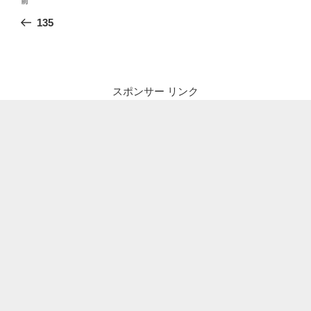
前
前
稿
の
135
ナ
投
ビ
稿
ゲ
ー
スポンサー リンク
シ
ョ
ン