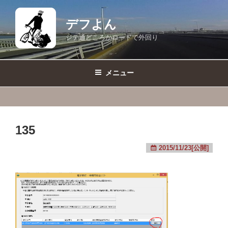
コ
ン
デフよん
テ
ジテ通どころかロードで外回り
ン
ツ
へ
メニュー
ス
キ
ッ
プ
135
2015/11/23[公開]