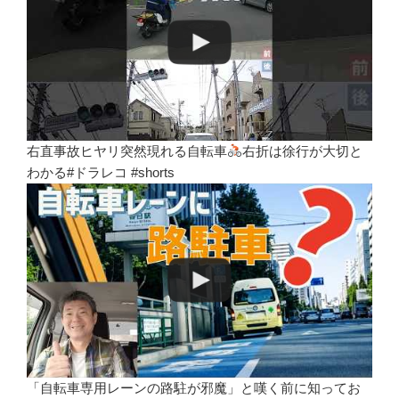
右直事故ヒヤリ突然現れる自転車
右折は徐行が大切と
わかる#ドラレコ #shorts
「自転車専用レーンの路駐が邪魔」と嘆く前に知ってお