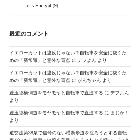
Let's Encrypt
(9)
最近のコメント
イエローカットは違反じゃない？自転車を安全に抜くた
めの「新常識」と意外な盲点
に
デフよん
より
イエローカットは違反じゃない？自転車を安全に抜くた
めの「新常識」と意外な盲点
に
がんちゃん
より
豊玉陸橋側道をモヤモヤと自転車で直進する
に
デフよん
より
豊玉陸橋側道をモヤモヤと自転車で直進する
に
まじか！
より
道交法第38条で信号のない横断歩道を渡ろうとする自転