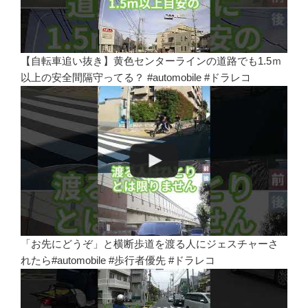
【自転車追い抜き】黄色センターラインの道路でも1.5ｍ
以上の安全間隔守ってる？ #automobile #ドラレコ
「お先にどうぞ」と横断歩道を渡る人にジェスチャーさ
れたら#automobile #歩行者優先 #ドラレコ