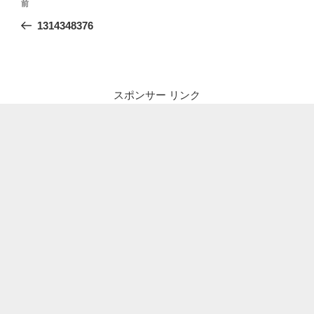
前
前
稿
の
1314348376
ナ
投
ビ
稿
ゲ
ー
スポンサー リンク
シ
ョ
ン