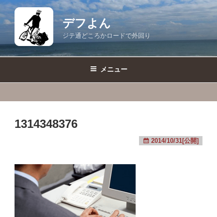
コ
ン
デフよん
テ
ジテ通どころかロードで外回り
ン
ツ
へ
メニュー
ス
キ
ッ
プ
1314348376
2014/10/31[公開]