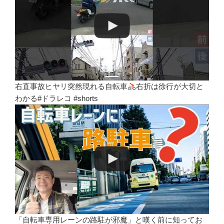
右直事故ヒヤリ突然現れる自転車
右折は徐行が大切と
わかる#ドラレコ #shorts
「自転車専用レーンの路駐が邪魔」と嘆く前に知ってお