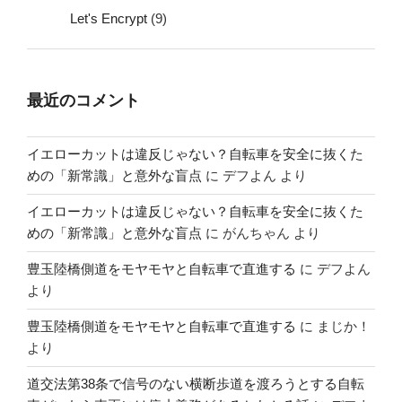
Let's Encrypt
(9)
最近のコメント
イエローカットは違反じゃない？自転車を安全に抜くた
めの「新常識」と意外な盲点
に
デフよん
より
イエローカットは違反じゃない？自転車を安全に抜くた
めの「新常識」と意外な盲点
に
がんちゃん
より
豊玉陸橋側道をモヤモヤと自転車で直進する
に
デフよん
より
豊玉陸橋側道をモヤモヤと自転車で直進する
に
まじか！
より
道交法第38条で信号のない横断歩道を渡ろうとする自転