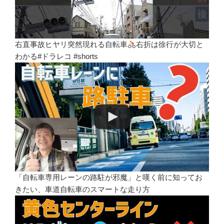
右直事故ヒヤリ突然現れる自転車
右折は徐行が大切と
わかる#ドラレコ #shorts
「自転車専用レーンの路駐が邪魔」と嘆く前に知ってお
きたい、車道自転車のスマートな走り方