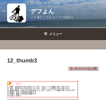
コ
ン
デフよん
テ
ジテ通どころかロードで外回り
ン
ツ
へ
メニュー
ス
キ
ッ
プ
12_thumb3
2015/11/23[公開]