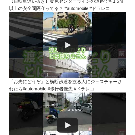
【自転車追い抜き】黄色センターラインの道路でも1.5ｍ
以上の安全間隔守ってる？ #automobile #ドラレコ
「お先にどうぞ」と横断歩道を渡る人にジェスチャーさ
れたら#automobile #歩行者優先 #ドラレコ