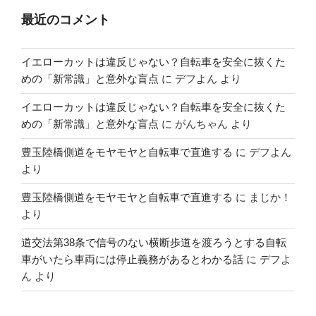
最近のコメント
イエローカットは違反じゃない？自転車を安全に抜くた
めの「新常識」と意外な盲点
に
デフよん
より
イエローカットは違反じゃない？自転車を安全に抜くた
めの「新常識」と意外な盲点
に
がんちゃん
より
豊玉陸橋側道をモヤモヤと自転車で直進する
に
デフよん
より
豊玉陸橋側道をモヤモヤと自転車で直進する
に
まじか！
より
道交法第38条で信号のない横断歩道を渡ろうとする自転
車がいたら車両には停止義務があるとわかる話
に
デフよ
ん
より