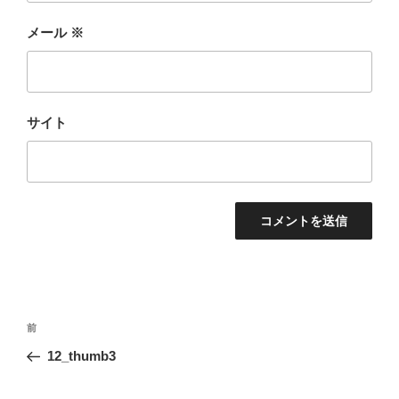
メール
※
サイト
投
前
前
稿
の
12_thumb3
ナ
投
ビ
稿