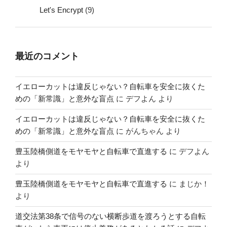
Let's Encrypt
(9)
最近のコメント
イエローカットは違反じゃない？自転車を安全に抜くた
めの「新常識」と意外な盲点
に
デフよん
より
イエローカットは違反じゃない？自転車を安全に抜くた
めの「新常識」と意外な盲点
に
がんちゃん
より
豊玉陸橋側道をモヤモヤと自転車で直進する
に
デフよん
より
豊玉陸橋側道をモヤモヤと自転車で直進する
に
まじか！
より
道交法第38条で信号のない横断歩道を渡ろうとする自転