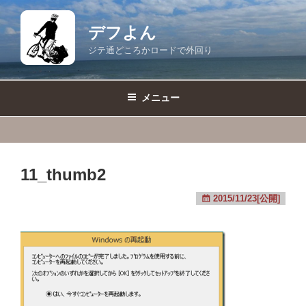
コ
ン
デフよん
テ
ジテ通どころかロードで外回り
ン
ツ
へ
メニュー
ス
キ
ッ
プ
11_thumb2
2015/11/23[公開]