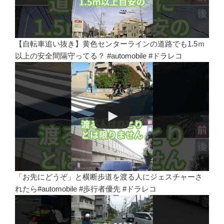
【自転車追い抜き】黄色センターラインの道路でも1.5ｍ
以上の安全間隔守ってる？ #automobile #ドラレコ
「お先にどうぞ」と横断歩道を渡る人にジェスチャーさ
れたら#automobile #歩行者優先 #ドラレコ