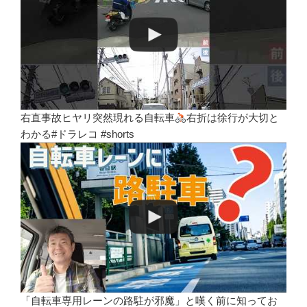
右直事故ヒヤリ突然現れる自転車
右折は徐行が大切と
わかる#ドラレコ #shorts
「自転車専用レーンの路駐が邪魔」と嘆く前に知ってお