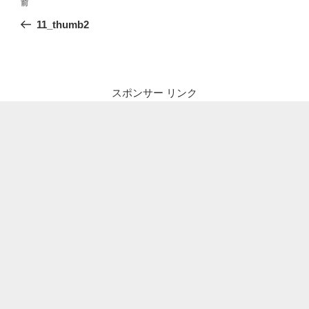
前
前
稿
の
11_thumb2
ナ
投
ビ
稿
ゲ
ー
スポンサー リンク
シ
ョ
ン