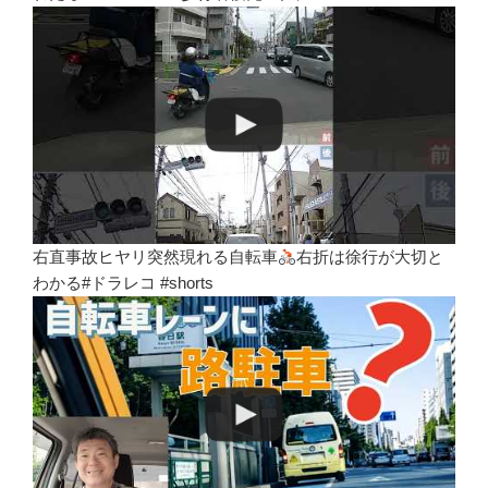
右直事故ヒヤリ突然現れる自転車
右折は徐行が大切と
わかる#ドラレコ #shorts