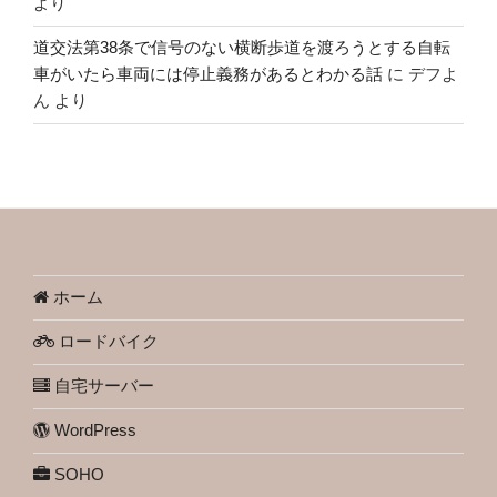
より
道交法第38条で信号のない横断歩道を渡ろうとする自転
車がいたら車両には停止義務があるとわかる話
に
デフよ
ん
より
ホーム
ロードバイク
自宅サーバー
WordPress
SOHO