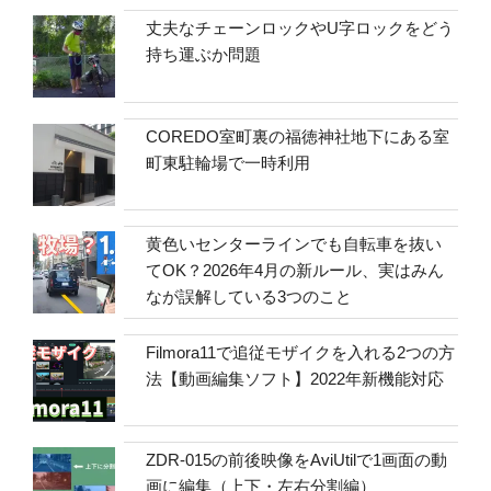
丈夫なチェーンロックやU字ロックをどう
持ち運ぶか問題
COREDO室町裏の福徳神社地下にある室
町東駐輪場で一時利用
黄色いセンターラインでも自転車を抜い
てOK？2026年4月の新ルール、実はみん
なが誤解している3つのこと
Filmora11で追従モザイクを入れる2つの方
法【動画編集ソフト】2022年新機能対応
ZDR-015の前後映像をAviUtilで1画面の動
画に編集（上下・左右分割編）