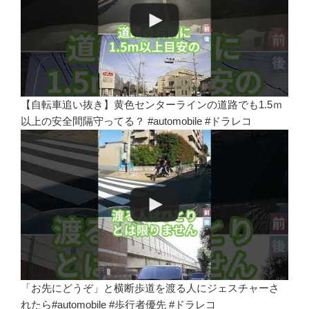
【自転車追い抜き】黄色センターラインの道路でも1.5ｍ
以上の安全間隔守ってる？ #automobile #ドラレコ
「お先にどうぞ」と横断歩道を渡る人にジェスチャーさ
れたら#automobile #歩行者優先 #ドラレコ