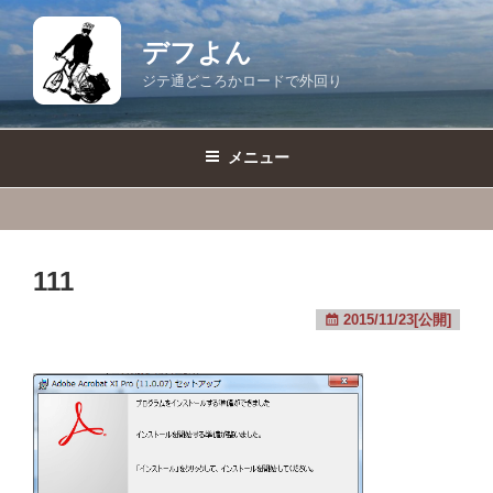
コ
ン
デフよん
テ
ジテ通どころかロードで外回り
ン
ツ
へ
メニュー
ス
キ
ッ
プ
111
2015/11/23[公開]