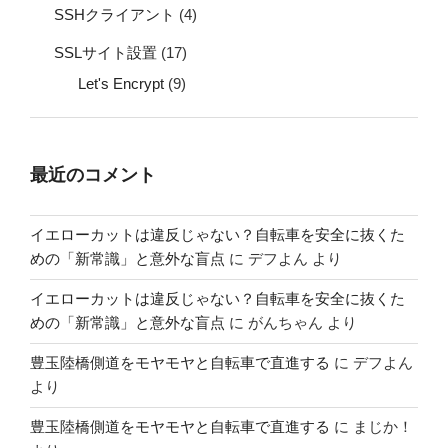
SSHクライアント
(4)
SSLサイト設置
(17)
Let's Encrypt
(9)
最近のコメント
イエローカットは違反じゃない？自転車を安全に抜くた
めの「新常識」と意外な盲点
に
デフよん
より
イエローカットは違反じゃない？自転車を安全に抜くた
めの「新常識」と意外な盲点
に
がんちゃん
より
豊玉陸橋側道をモヤモヤと自転車で直進する
に
デフよん
より
豊玉陸橋側道をモヤモヤと自転車で直進する
に
まじか！