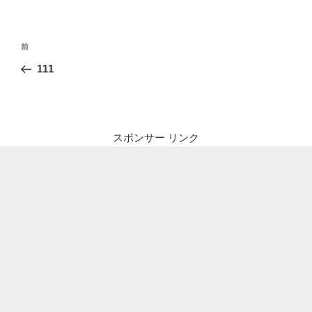
投
前
前
稿
の
111
ナ
投
ビ
稿
ゲ
ー
スポンサー リンク
シ
ョ
ン