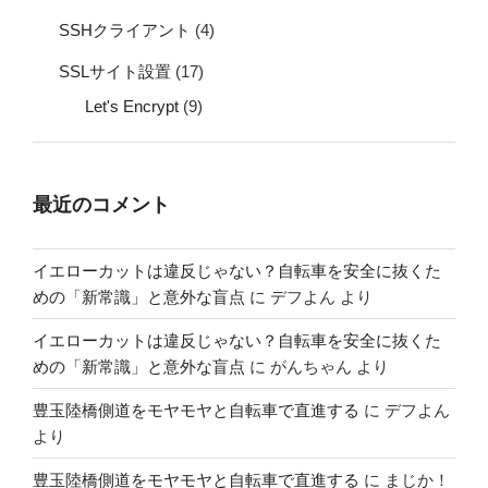
SSHクライアント
(4)
SSLサイト設置
(17)
Let's Encrypt
(9)
最近のコメント
イエローカットは違反じゃない？自転車を安全に抜くた
めの「新常識」と意外な盲点
に
デフよん
より
イエローカットは違反じゃない？自転車を安全に抜くた
めの「新常識」と意外な盲点
に
がんちゃん
より
豊玉陸橋側道をモヤモヤと自転車で直進する
に
デフよん
より
豊玉陸橋側道をモヤモヤと自転車で直進する
に
まじか！