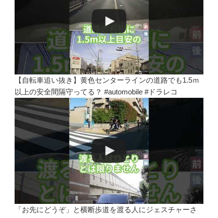
【自転車追い抜き】黄色センターラインの道路でも1.5ｍ
以上の安全間隔守ってる？ #automobile #ドラレコ
「お先にどうぞ」と横断歩道を渡る人にジェスチャーさ