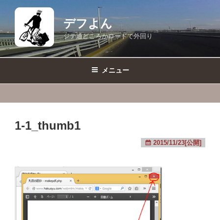
コ
ン
デフよん
テ
ジテ通どころかロードで外回り
ン
ツ
へ
メニュー
ス
キ
ッ
プ
1-1_thumb1
2015/11/23[公開]