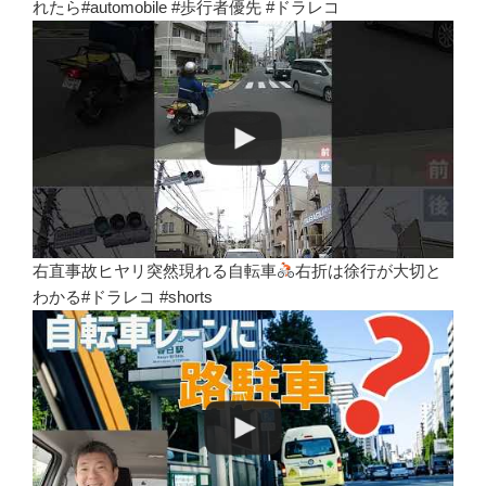
れたら#automobile #歩行者優先 #ドラレコ
右直事故ヒヤリ突然現れる自転車
右折は徐行が大切と
わかる#ドラレコ #shorts