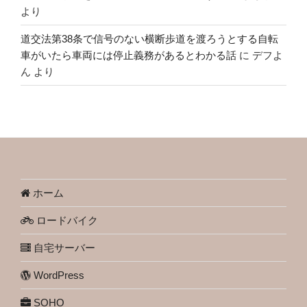
より
道交法第38条で信号のない横断歩道を渡ろうとする自転
車がいたら車両には停止義務があるとわかる話
に
デフよ
ん
より
ホーム
ロードバイク
自宅サーバー
WordPress
SOHO