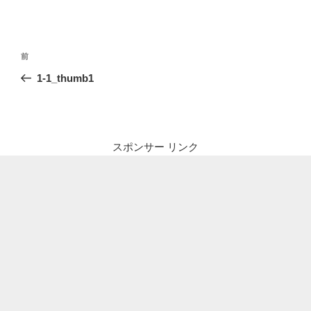
投
前
前
稿
の
1-1_thumb1
ナ
投
ビ
稿
ゲ
ー
スポンサー リンク
シ
ョ
ン