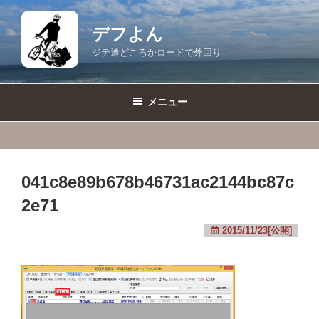
コ
ン
デフよん
テ
ジテ通どころかロードで外回り
ン
ツ
へ
メニュー
ス
キ
ッ
プ
041c8e89b678b46731ac2144bc87c
2e71
2015/11/23[公開]