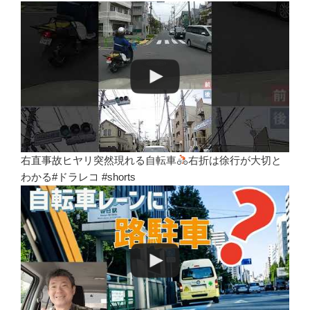
右直事故ヒヤリ突然現れる自転車
右折は徐行が大切と
わかる#ドラレコ #shorts