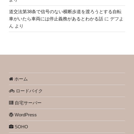
道交法第38条で信号のない横断歩道を渡ろうとする自転
車がいたら車両には停止義務があるとわかる話
に
デフよ
ん
より
ホーム
ロードバイク
自宅サーバー
WordPress
SOHO