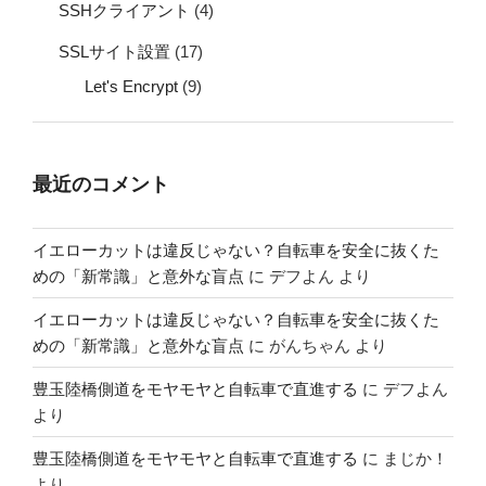
SSHクライアント
(4)
SSLサイト設置
(17)
Let's Encrypt
(9)
最近のコメント
イエローカットは違反じゃない？自転車を安全に抜くた
めの「新常識」と意外な盲点
に
デフよん
より
イエローカットは違反じゃない？自転車を安全に抜くた
めの「新常識」と意外な盲点
に
がんちゃん
より
豊玉陸橋側道をモヤモヤと自転車で直進する
に
デフよん
より
豊玉陸橋側道をモヤモヤと自転車で直進する
に
まじか！
より