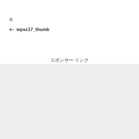
投
前
前
稿
の
wpsc17_thumb
ナ
投
ビ
稿
ゲ
ー
スポンサー リンク
シ
ョ
ン