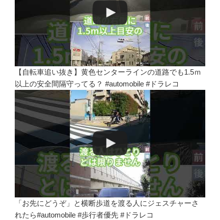
【自転車追い抜き】黄色センターラインの道路でも1.5ｍ
以上の安全間隔守ってる？ #automobile #ドラレコ
「お先にどうぞ」と横断歩道を渡る人にジェスチャーさ
れたら#automobile #歩行者優先 #ドラレコ