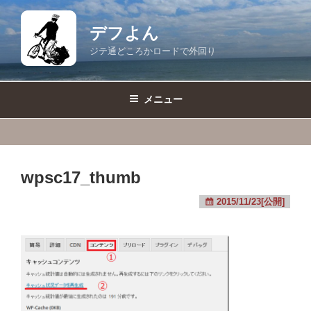
コ
ン
デフよん
テ
ジテ通どころかロードで外回り
ン
ツ
へ
メニュー
ス
キ
ッ
プ
wpsc17_thumb
2015/11/23[公開]