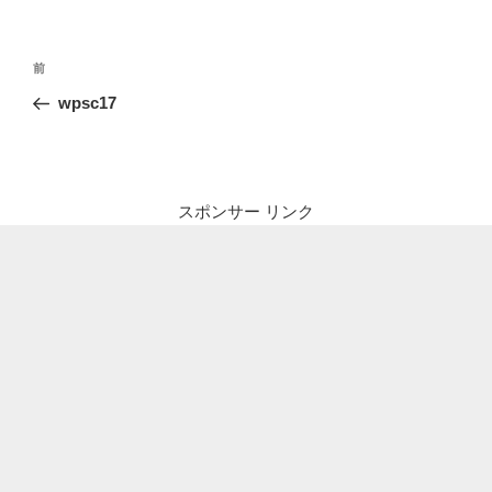
投
前
前
稿
の
wpsc17
ナ
投
ビ
稿
ゲ
ー
スポンサー リンク
シ
ョ
ン