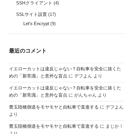
SSHクライアント
(4)
SSLサイト設置
(17)
Let's Encrypt
(9)
最近のコメント
イエローカットは違反じゃない？自転車を安全に抜くた
めの「新常識」と意外な盲点
に
デフよん
より
イエローカットは違反じゃない？自転車を安全に抜くた
めの「新常識」と意外な盲点
に
がんちゃん
より
豊玉陸橋側道をモヤモヤと自転車で直進する
に
デフよん
より
豊玉陸橋側道をモヤモヤと自転車で直進する
に
まじか！
より