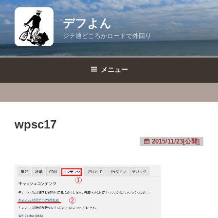
コ
ン
デフよん
テ
ジテ通どころかロードで外回り
ン
ツ
へ
メニュー
ス
キ
ッ
プ
wpsc17
2015/11/23[公開]