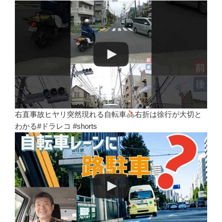
右直事故ヒヤリ突然現れる自転車
右折は徐行が大切と
わかる#ドラレコ #shorts