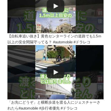
【自転車追い抜き】黄色センターラインの道路でも1.5ｍ
以上の安全間隔守ってる？ #automobile #ドラレコ
「お先にどうぞ」と横断歩道を渡る人にジェスチャーさ
れたら#automobile #歩行者優先 #ドラレコ