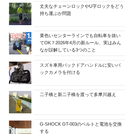
丈夫なチェーンロックやU字ロックをどう
持ち運ぶか問題
黄色いセンターラインでも自転車を抜い
てOK？2026年4月の新ルール、実はみん
なが誤解している3つのこと
スズキ車用バックドアハンドルに安いバ
ックカメラを付ける
二子橋と新二子橋を渡って多摩川越え
G-SHOCK GT-003のベルトと電池を交換
する