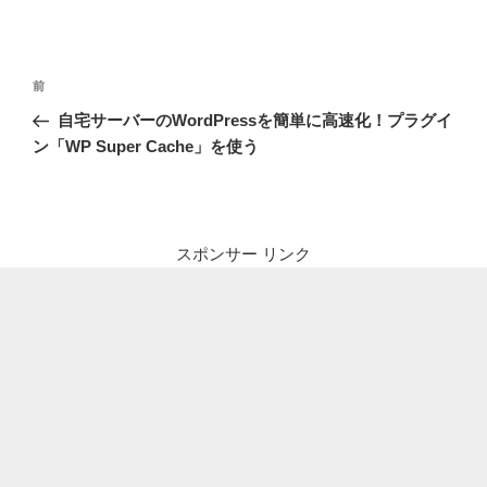
投
前
前
稿
の
自宅サーバーのWordPressを簡単に高速化！プラグイ
ナ
投
ン「WP Super Cache」を使う
ビ
稿
ゲ
ー
シ
スポンサー リンク
ョ
ン