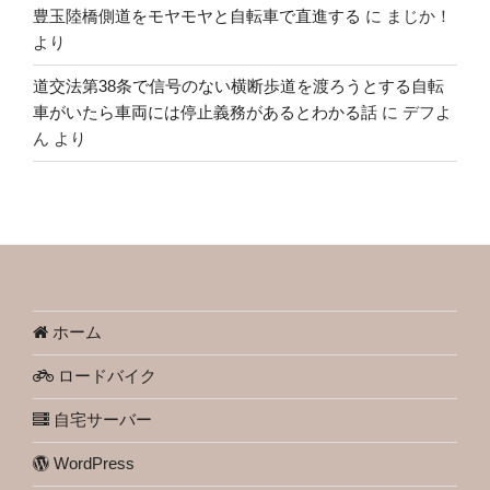
豊玉陸橋側道をモヤモヤと自転車で直進する
に
まじか！
より
道交法第38条で信号のない横断歩道を渡ろうとする自転
車がいたら車両には停止義務があるとわかる話
に
デフよ
ん
より
ホーム
ロードバイク
自宅サーバー
WordPress