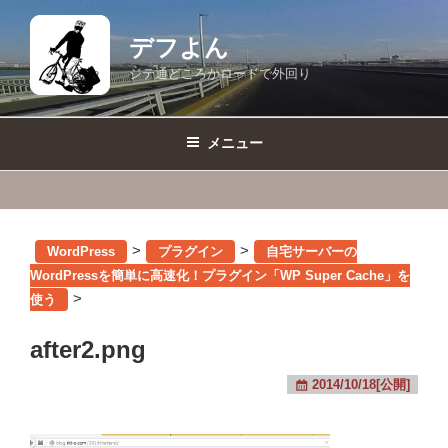
コ
ン
デフよん
テ
ジテ通どころかロードで外回り
ン
ツ
へ
メニュー
ス
キ
ッ
プ
>
>
WordPress
プラグイン
自宅サーバーの
WordPressを簡単に高速化！プラグイン「WP Super Cache」を
>
使う
after2.png
2014/10/18[公開]