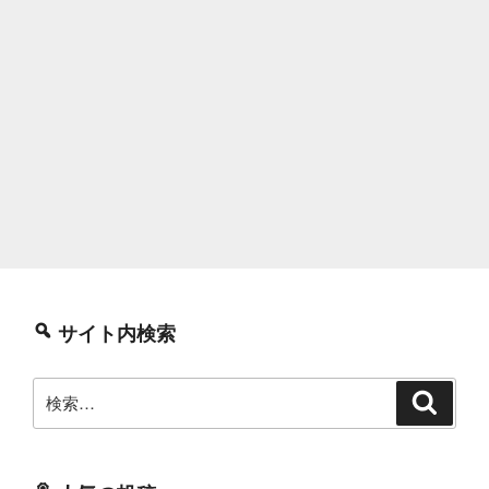
サイト内検索
検
検
索
索: