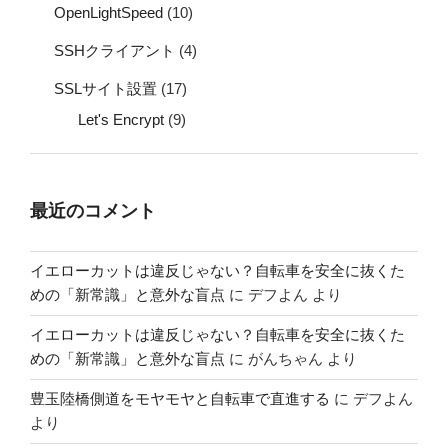
OpenLightSpeed
(10)
SSHクライアント
(4)
SSLサイト設置
(17)
Let's Encrypt
(9)
最近のコメント
イエローカットは違反じゃない？自転車を安全に抜くた
めの「新常識」と意外な盲点
に
デフよん
より
イエローカットは違反じゃない？自転車を安全に抜くた
めの「新常識」と意外な盲点
に
がんちゃん
より
豊玉陸橋側道をモヤモヤと自転車で直進する
に
デフよん
より