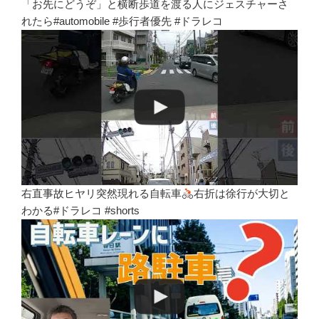
「お先にどうぞ」と横断歩道を渡る人にジェスチャーさ
れたら#automobile #歩行者優先 #ドラレコ
右直事故ヒヤリ突然現れる自転車
右折は徐行が大切と
わかる#ドラレコ #shorts