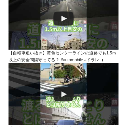
【自転車追い抜き】黄色センターラインの道路でも1.5ｍ
以上の安全間隔守ってる？ #automobile #ドラレコ