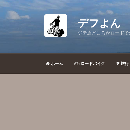
コ
ン
テ
デフよん
ン
ツ
ジテ通どころかロードで
へ
ス
キ
ッ
ホーム
ロードバイク
旅行
プ