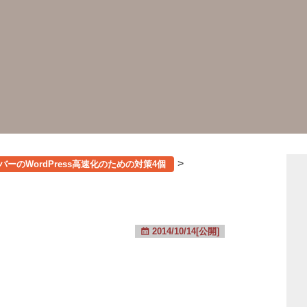
>
ーバーのWordPress高速化のための対策4個
2014/10/14[公開]