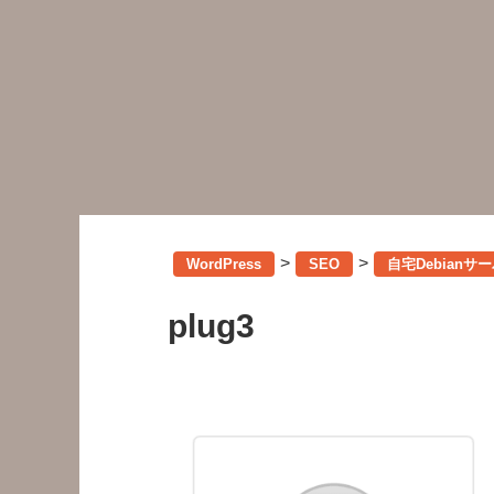
>
>
WordPress
SEO
自宅Debianサ
plug3