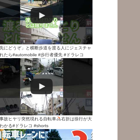
先にどうぞ」と横断歩道を渡る人にジェスチャ
れたら#automobile #歩行者優先 #ドラレコ
事故ヒヤリ突然現れる自転車
右折は徐行が大
わかる#ドラレコ #shorts