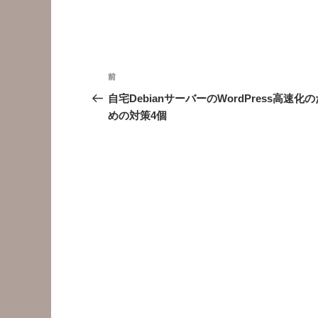
投
前
前
稿
の
自宅DebianサーバーのWordPress高速化の
投
めの対策4個
ナ
稿
ビ
ゲ
ー
シ
ョ
ン