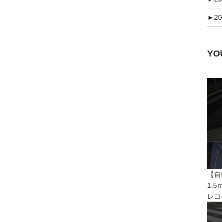
►
20
Y
【自
1.
レコ