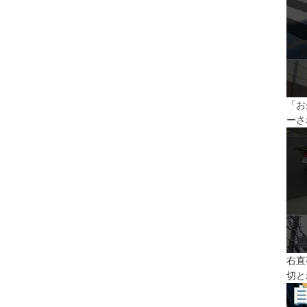
「お
ーさ
右直
切と