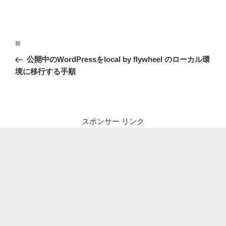
投
前
前
稿
の
公開中のWordPressをlocal by flywheel のローカル環
ナ
投
境に移行する手順
ビ
稿
ゲ
ー
シ
スポンサー リンク
ョ
ン