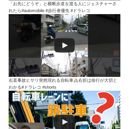
「お先にどうぞ」と横断歩道を渡る人にジェスチャーさ
れたら#automobile #歩行者優先 #ドラレコ
右直事故ヒヤリ突然現れる自転車
右折は徐行が大切と
わかる#ドラレコ #shorts