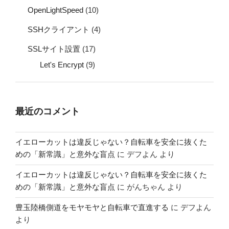
OpenLightSpeed
(10)
SSHクライアント
(4)
SSLサイト設置
(17)
Let's Encrypt
(9)
最近のコメント
イエローカットは違反じゃない？自転車を安全に抜くた
めの「新常識」と意外な盲点
に
デフよん
より
イエローカットは違反じゃない？自転車を安全に抜くた
めの「新常識」と意外な盲点
に
がんちゃん
より
豊玉陸橋側道をモヤモヤと自転車で直進する
に
デフよん
より