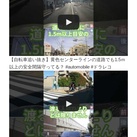
【自転車追い抜き】黄色センターラインの道路でも1.5ｍ
以上の安全間隔守ってる？ #automobile #ドラレコ