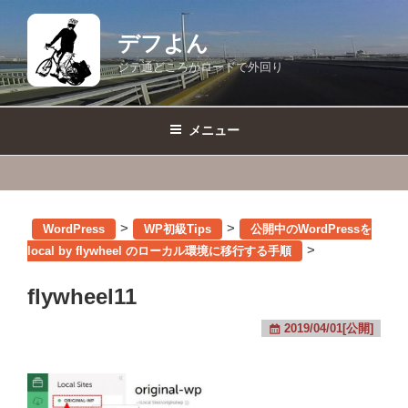
コ
ン
デフよん
テ
ジテ通どころかロードで外回り
ン
ツ
へ
メニュー
ス
キ
ッ
プ
>
>
WordPress
WP初級Tips
公開中のWordPressを
>
local by flywheel のローカル環境に移行する手順
flywheel11
2019/04/01[公開]