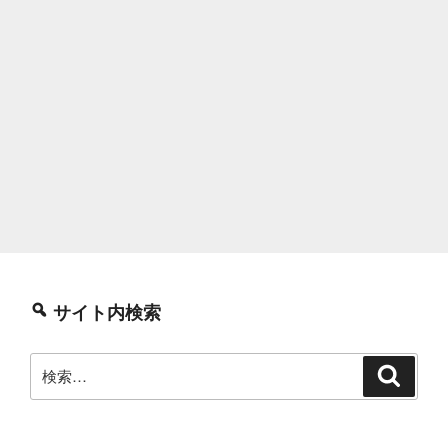
サイト内検索
検
検
索
索: