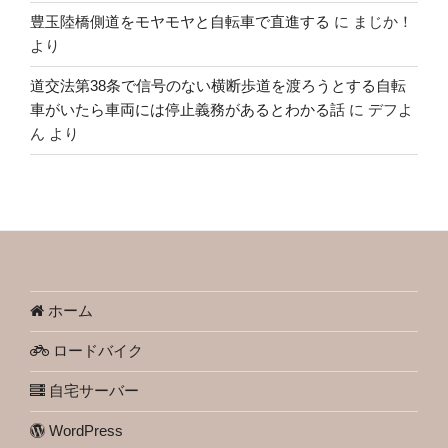
豊玉陸橋側道をモヤモヤと自転車で直進する
に
まじか！
より
道交法第38条で信号のない横断歩道を渡ろうとする自転
車がいたら車両には停止義務があるとわかる話
に
デフよ
ん
より
ホーム
ロードバイク
自宅サーバー
WordPress