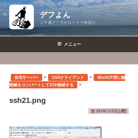
コ
ン
デフよん
テ
ジテ通どころかロードで外回り
ン
ツ
へ
メニュー
ス
キ
ッ
プ
>
>
自宅サーバー
SSHクライアント
WinSCP用に秘
>
密鍵をコンバートしてSSH接続する
ssh21.png
2014/11/23[公開]