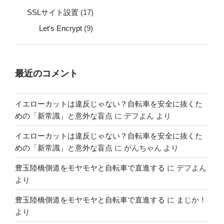
SSLサイト設置
(17)
Let's Encrypt
(9)
最近のコメント
イエローカットは違反じゃない？自転車を安全に抜くた
めの「新常識」と意外な盲点
に
デフよん
より
イエローカットは違反じゃない？自転車を安全に抜くた
めの「新常識」と意外な盲点
に
がんちゃん
より
豊玉陸橋側道をモヤモヤと自転車で直進する
に
デフよん
より
豊玉陸橋側道をモヤモヤと自転車で直進する
に
まじか！
より