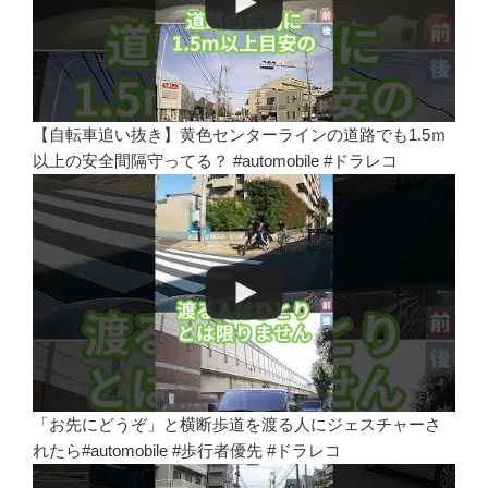
【自転車追い抜き】黄色センターラインの道路でも1.5ｍ
以上の安全間隔守ってる？ #automobile #ドラレコ
「お先にどうぞ」と横断歩道を渡る人にジェスチャーさ
れたら#automobile #歩行者優先 #ドラレコ