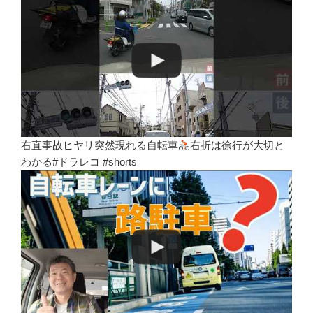
右直事故ヒヤリ突然現れる自転車
右折は徐行が大切と
わかる#ドラレコ #shorts