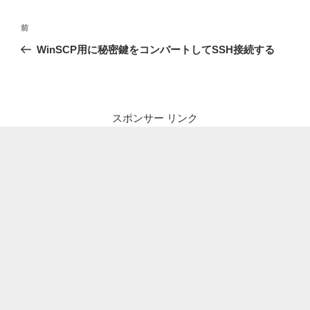
投
前
前
稿
の
WinSCP用に秘密鍵をコンバートしてSSH接続する
ナ
投
ビ
稿
ゲ
ー
スポンサー リンク
シ
ョ
ン