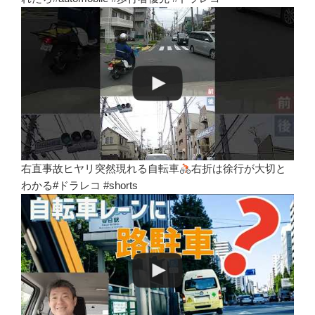
右直事故ヒヤリ突然現れる自転車
右折は徐行が大切と
わかる#ドラレコ #shorts