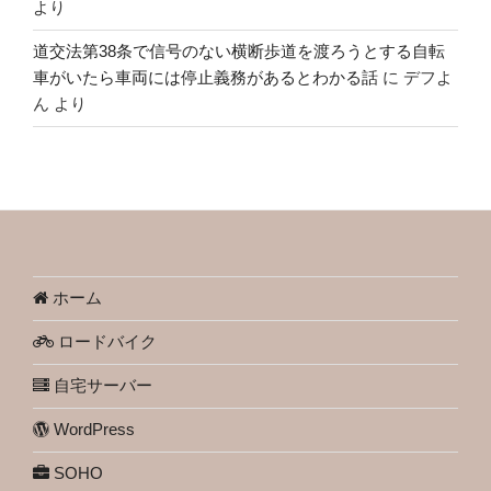
より
道交法第38条で信号のない横断歩道を渡ろうとする自転
車がいたら車両には停止義務があるとわかる話
に
デフよ
ん
より
ホーム
ロードバイク
自宅サーバー
WordPress
SOHO