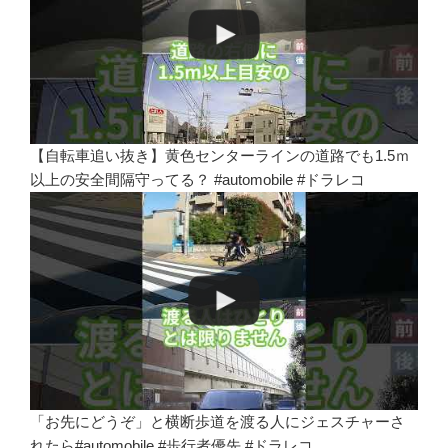
【自転車追い抜き】黄色センターラインの道路でも1.5ｍ
以上の安全間隔守ってる？ #automobile #ドラレコ
「お先にどうぞ」と横断歩道を渡る人にジェスチャーさ
れたら#automobile #歩行者優先 #ドラレコ