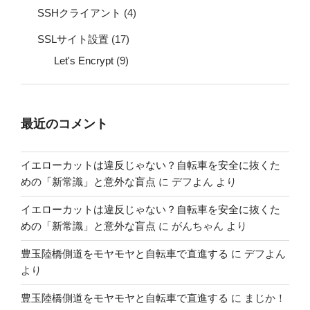
SSHクライアント
(4)
SSLサイト設置
(17)
Let's Encrypt
(9)
最近のコメント
イエローカットは違反じゃない？自転車を安全に抜くた
めの「新常識」と意外な盲点
に
デフよん
より
イエローカットは違反じゃない？自転車を安全に抜くた
めの「新常識」と意外な盲点
に
がんちゃん
より
豊玉陸橋側道をモヤモヤと自転車で直進する
に
デフよん
より
豊玉陸橋側道をモヤモヤと自転車で直進する
に
まじか！