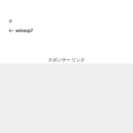
投
前
前
稿
の
winscp7
ナ
投
ビ
稿
ゲ
ー
スポンサー リンク
シ
ョ
ン