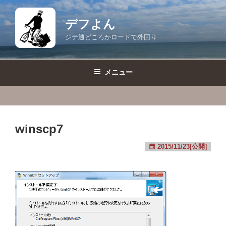
コ
ン
デフよん
テ
ジテ通どころかロードで外回り
ン
ツ
へ
メニュー
ス
キ
ッ
プ
winscp7
2015/11/23[公開]