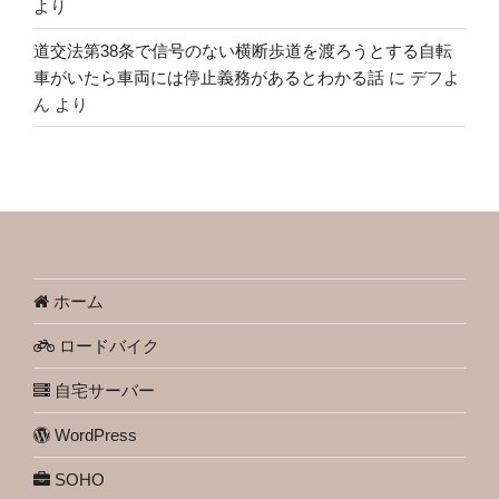
より
道交法第38条で信号のない横断歩道を渡ろうとする自転
車がいたら車両には停止義務があるとわかる話
に
デフよ
ん
より
ホーム
ロードバイク
自宅サーバー
WordPress
SOHO