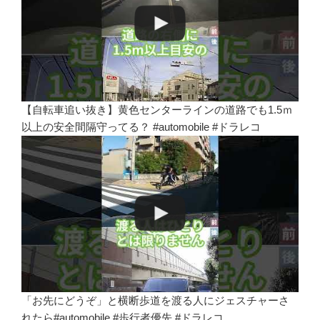
【自転車追い抜き】黄色センターラインの道路でも1.5ｍ
以上の安全間隔守ってる？ #automobile #ドラレコ
「お先にどうぞ」と横断歩道を渡る人にジェスチャーさ
れたら#automobile #歩行者優先 #ドラレコ