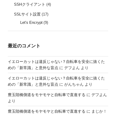
SSHクライアント
(4)
SSLサイト設置
(17)
Let's Encrypt
(9)
最近のコメント
イエローカットは違反じゃない？自転車を安全に抜くた
めの「新常識」と意外な盲点
に
デフよん
より
イエローカットは違反じゃない？自転車を安全に抜くた
めの「新常識」と意外な盲点
に
がんちゃん
より
豊玉陸橋側道をモヤモヤと自転車で直進する
に
デフよん
より
豊玉陸橋側道をモヤモヤと自転車で直進する
に
まじか！