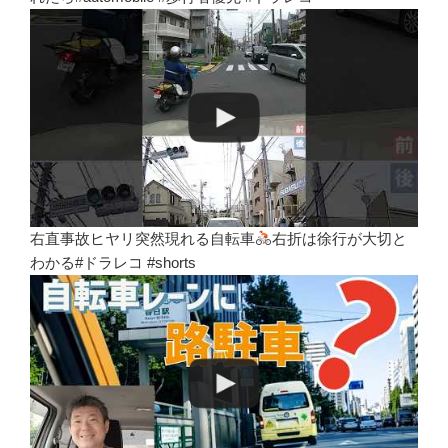
右直事故ヒヤリ突然現れる自転車
右折は徐行が大切と
わかる#ドラレコ #shorts