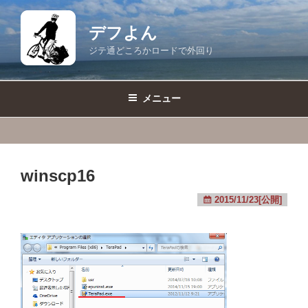
コ
ン
デフよん
テ
ジテ通どころかロードで外回り
ン
ツ
へ
メニュー
ス
キ
ッ
プ
winscp16
2015/11/23[公開]