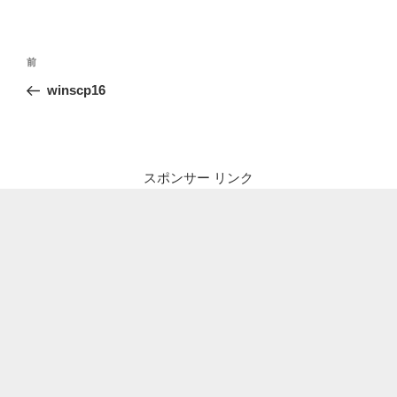
投
前
前
稿
の
winscp16
ナ
投
ビ
稿
ゲ
ー
スポンサー リンク
シ
ョ
ン