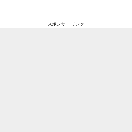
投
ビ
稿
ゲ
ー
スポンサー リンク
シ
ョ
ン