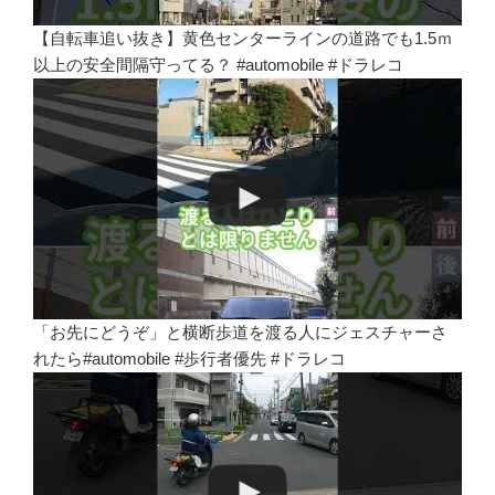
【自転車追い抜き】黄色センターラインの道路でも1.5ｍ
以上の安全間隔守ってる？ #automobile #ドラレコ
「お先にどうぞ」と横断歩道を渡る人にジェスチャーさ
れたら#automobile #歩行者優先 #ドラレコ