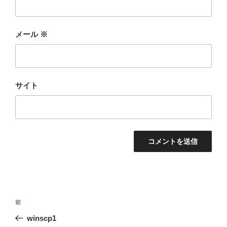
メール
※
サイト
投
前
前
稿
の
winscp1
ナ