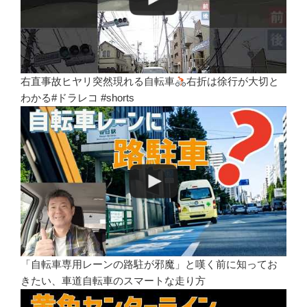
右直事故ヒヤリ突然現れる自転車
右折は徐行が大切と
わかる#ドラレコ #shorts
「自転車専用レーンの路駐が邪魔」と嘆く前に知ってお
きたい、車道自転車のスマートな走り方