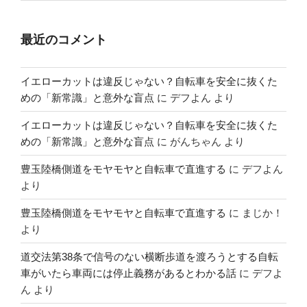
最近のコメント
イエローカットは違反じゃない？自転車を安全に抜くた
めの「新常識」と意外な盲点
に
デフよん
より
イエローカットは違反じゃない？自転車を安全に抜くた
めの「新常識」と意外な盲点
に
がんちゃん
より
豊玉陸橋側道をモヤモヤと自転車で直進する
に
デフよん
より
豊玉陸橋側道をモヤモヤと自転車で直進する
に
まじか！
より
道交法第38条で信号のない横断歩道を渡ろうとする自転
車がいたら車両には停止義務があるとわかる話
に
デフよ
ん
より