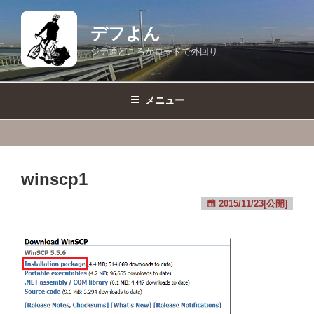
コ
ン
デフよん
テ
ジテ通どころかロードで外回り
ン
ツ
へ
メニュー
ス
キ
ッ
プ
winscp1
2015/11/23[公開]