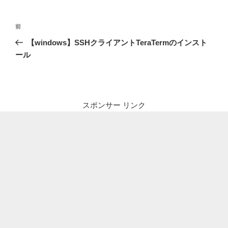
投
前
前
稿
の
【windows】SSHクライアントTeraTermのインスト
ナ
投
ール
ビ
稿
ゲ
ー
シ
スポンサー リンク
ョ
ン