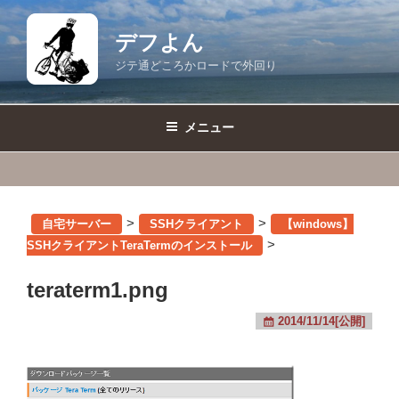
コ
ン
デフよん
テ
ジテ通どころかロードで外回り
ン
ツ
へ
メニュー
ス
キ
ッ
プ
>
>
自宅サーバー
SSHクライアント
【windows】
>
SSHクライアントTeraTermのインストール
teraterm1.png
2014/11/14[公開]