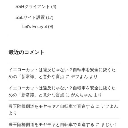
SSHクライアント
(4)
SSLサイト設置
(17)
Let's Encrypt
(9)
最近のコメント
イエローカットは違反じゃない？自転車を安全に抜くた
めの「新常識」と意外な盲点
に
デフよん
より
イエローカットは違反じゃない？自転車を安全に抜くた
めの「新常識」と意外な盲点
に
がんちゃん
より
豊玉陸橋側道をモヤモヤと自転車で直進する
に
デフよん
より
豊玉陸橋側道をモヤモヤと自転車で直進する
に
まじか！