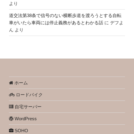
より
道交法第38条で信号のない横断歩道を渡ろうとする自転
車がいたら車両には停止義務があるとわかる話
に
デフよ
ん
より
ホーム
ロードバイク
自宅サーバー
WordPress
SOHO