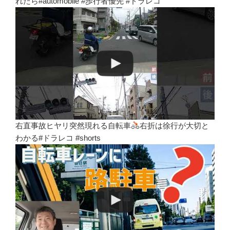
れたら#automobile #歩行者優先 #ドラレコ
右直事故ヒヤリ突然現れる自転車
右折は徐行が大切と
わかる#ドラレコ #shorts