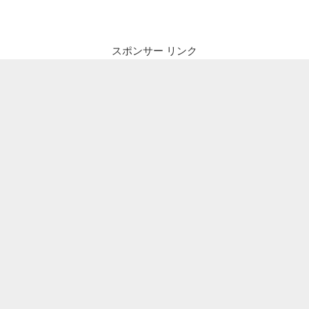
ビ
稿
ゲ
ー
スポンサー リンク
シ
ョ
ン