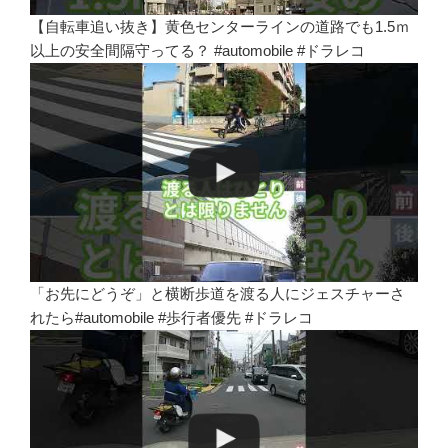
【自転車追い抜き】黄色センターラインの道路でも1.5ｍ
以上の安全間隔守ってる？ #automobile #ドラレコ
「お先にどうぞ」と横断歩道を渡る人にジェスチャーさ
れたら#automobile #歩行者優先 #ドラレコ