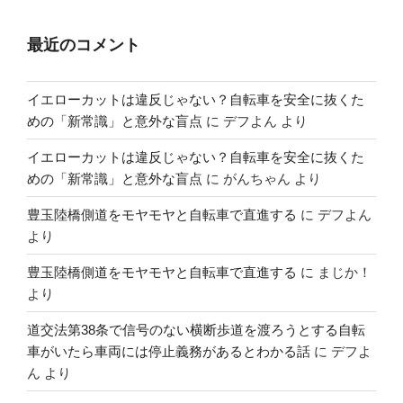
最近のコメント
イエローカットは違反じゃない？自転車を安全に抜くた
めの「新常識」と意外な盲点
に
デフよん
より
イエローカットは違反じゃない？自転車を安全に抜くた
めの「新常識」と意外な盲点
に
がんちゃん
より
豊玉陸橋側道をモヤモヤと自転車で直進する
に
デフよん
より
豊玉陸橋側道をモヤモヤと自転車で直進する
に
まじか！
より
道交法第38条で信号のない横断歩道を渡ろうとする自転
車がいたら車両には停止義務があるとわかる話
に
デフよ
ん
より