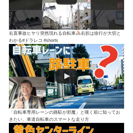
右直事故ヒヤリ突然現れる自転車
右折は徐行が大切と
わかる#ドラレコ #shorts
「自転車専用レーンの路駐が邪魔」と嘆く前に知ってお
きたい、車道自転車のスマートな走り方