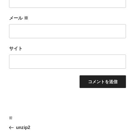
メール
※
サイト
投
前
前
稿
の
unzip2
ナ
投