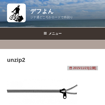
コ
ン
デフよん
テ
ジテ通どころかロードで外回り
ン
ツ
へ
メニュー
ス
キ
ッ
プ
unzip2
2015/11/23[公開]