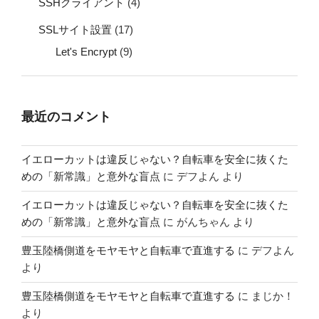
SSHクライアント
(4)
SSLサイト設置
(17)
Let's Encrypt
(9)
最近のコメント
イエローカットは違反じゃない？自転車を安全に抜くた
めの「新常識」と意外な盲点
に
デフよん
より
イエローカットは違反じゃない？自転車を安全に抜くた
めの「新常識」と意外な盲点
に
がんちゃん
より
豊玉陸橋側道をモヤモヤと自転車で直進する
に
デフよん
より
豊玉陸橋側道をモヤモヤと自転車で直進する
に
まじか！
より