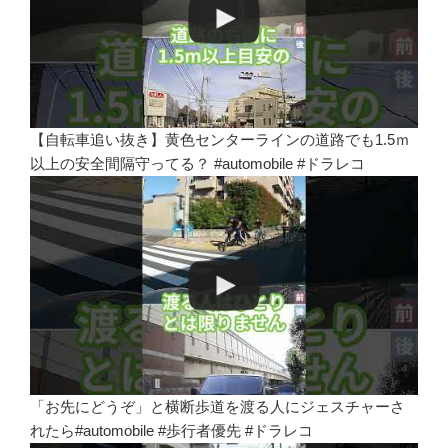
【自転車追い抜き】黄色センターラインの道路でも1.5ｍ
以上の安全間隔守ってる？ #automobile #ドラレコ
「お先にどうぞ」と横断歩道を渡る人にジェスチャーさ
れたら#automobile #歩行者優先 #ドラレコ