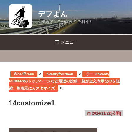
コ
ン
デフよん
テ
ジテ通どころかロードで外回り
ン
ツ
へ
メニュー
ス
キ
ッ
プ
>
>
WordPress
twentyfourteen
テーマtwenty
fourteenのトップページなど最近の投稿一覧が全文表示なのを短
>
縮一覧表示にカスタマイズ
14customize1
2014/11/22[公開]