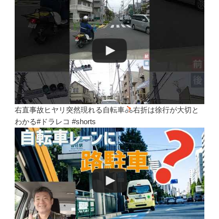
右直事故ヒヤリ突然現れる自転車
右折は徐行が大切と
わかる#ドラレコ #shorts