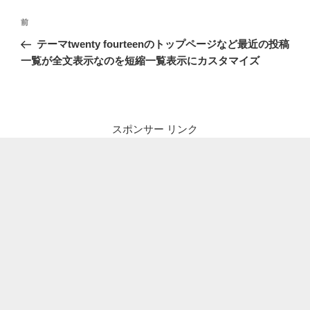
投
前
前
稿
の
テーマtwenty fourteenのトップページなど最近の投稿
ナ
投
一覧が全文表示なのを短縮一覧表示にカスタマイズ
ビ
稿
ゲ
ー
シ
スポンサー リンク
ョ
ン