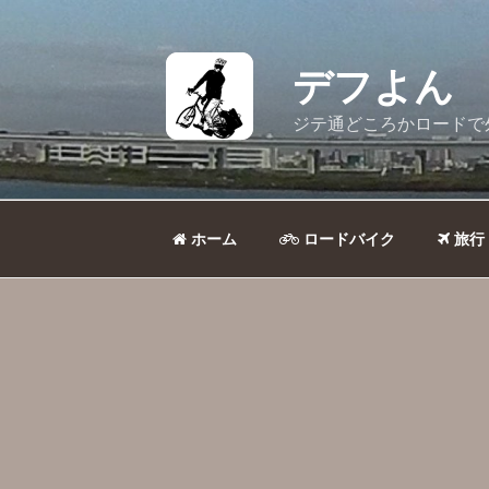
コ
ン
テ
デフよん
ン
ツ
ジテ通どころかロードで
へ
ス
キ
ッ
ホーム
ロードバイク
旅行
プ