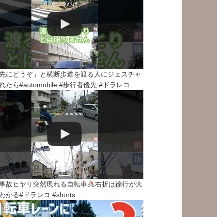
先にどうぞ」と横断歩道を渡る人にジェスチャ
れたら#automobile #歩行者優先 #ドラレコ
事故ヒヤリ突然現れる自転車
右折は徐行が大
わかる#ドラレコ #shorts