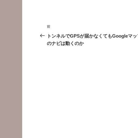
投
前
前
稿
の
トンネルでGPSが届かなくてもGoogleマッ
投
のナビは動くのか
ナ
稿
ビ
ゲ
ー
シ
ョ
ン