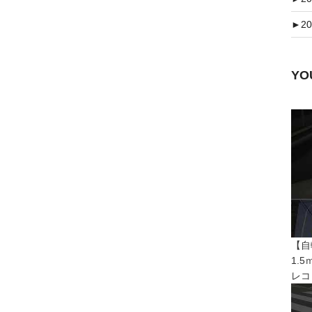
►
20
Y
【自
1.
レコ