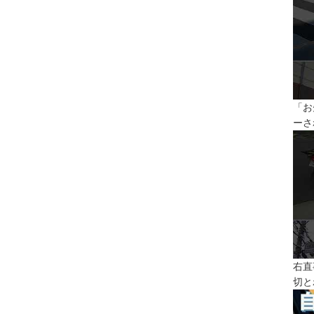
「お
ーさ
右直
切と