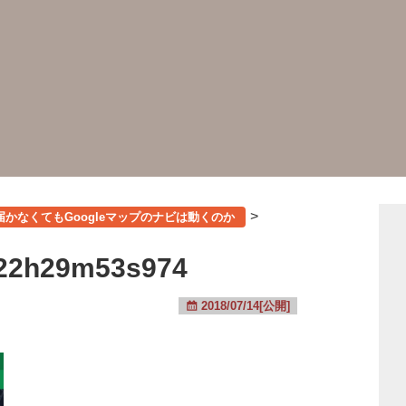
>
届かなくてもGoogleマップのナビは動くのか
-22h29m53s974
2018/07/14[公開]