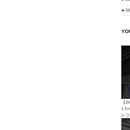
►
20
Y
【自
1.
レコ