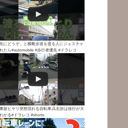
先にどうぞ」と横断歩道を渡る人にジェスチャ
れたら#automobile #歩行者優先 #ドラレコ
事故ヒヤリ突然現れる自転車
右折は徐行が大
わかる#ドラレコ #shorts