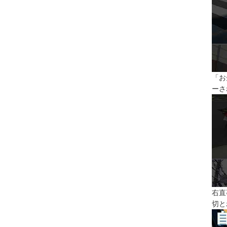
「お
ーさ
右直
切と