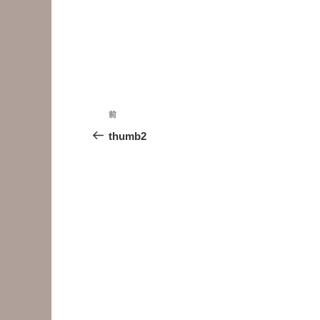
投
前
前
稿
の
thumb2
投
ナ
稿
ビ
ゲ
ー
シ
ョ
ン