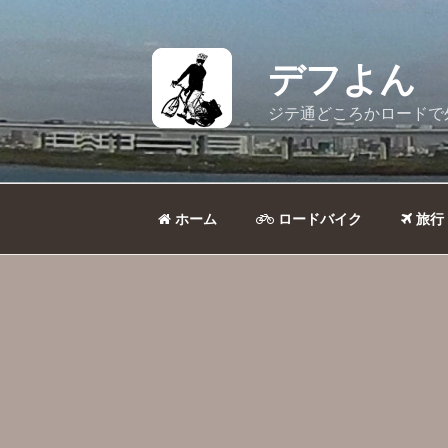
コ
ン
テ
デフよん
ン
ツ
ジテ通どころかロードで
へ
ス
キ
ッ
ホーム
ロードバイク
旅行
プ