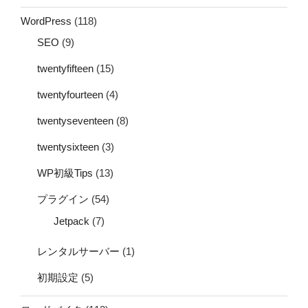
WordPress
(118)
SEO
(9)
twentyfifteen
(15)
twentyfourteen
(4)
twentyseventeen
(8)
twentysixteen
(3)
WP初級Tips
(13)
プラグイン
(54)
Jetpack
(7)
レンタルサーバー
(1)
初期設定
(5)