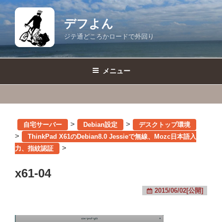
コ
ン
デフよん
テ
ジテ通どころかロードで外回り
ン
ツ
へ
メニュー
ス
キ
ッ
プ
>
>
自宅サーバー
Debian設定
デスクトップ環境
>
ThinkPad X61のDebian8.0 Jessieで無線、Mozc日本語入
>
力、指紋認証
x61-04
2015/06/02[公開]