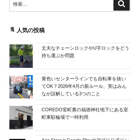
検
検
索
索:
人気の投稿
丈夫なチェーンロックやU字ロックをどう
持ち運ぶか問題
黄色いセンターラインでも自転車を抜い
てOK？2026年4月の新ルール、実はみん
なが誤解している3つのこと
COREDO室町裏の福徳神社地下にある室
町東駐輪場で一時利用