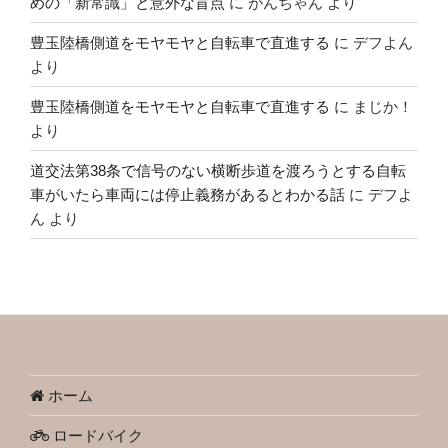
めの「新常識」と意外な盲点
に
がんちゃん
より
豊玉陸橋側道をモヤモヤと自転車で直進する
に
デフよん
より
豊玉陸橋側道をモヤモヤと自転車で直進する
に
まじか！
より
道交法第38条で信号のない横断歩道を渡ろうとする自転
車がいたら車両には停止義務があるとわかる話
に
デフよ
ん
より
ホーム
ロードバイク