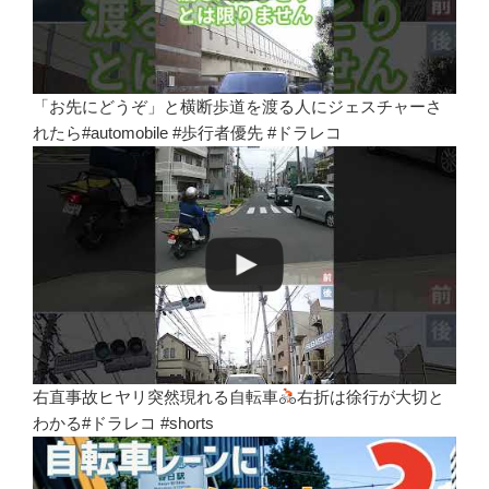
「お先にどうぞ」と横断歩道を渡る人にジェスチャーさ
れたら#automobile #歩行者優先 #ドラレコ
右直事故ヒヤリ突然現れる自転車
右折は徐行が大切と
わかる#ドラレコ #shorts