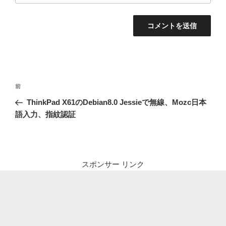
投
前
前
稿
の
ThinkPad X61のDebian8.0 Jessieで無線、Mozc日本
ナ
投
語入力、指紋認証
ビ
稿
ゲ
ー
シ
スポンサー リンク
ョ
ン