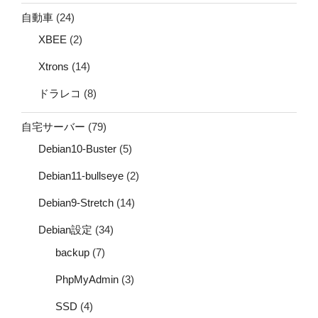
自動車
(24)
XBEE
(2)
Xtrons
(14)
ドラレコ
(8)
自宅サーバー
(79)
Debian10-Buster
(5)
Debian11-bullseye
(2)
Debian9-Stretch
(14)
Debian設定
(34)
backup
(7)
PhpMyAdmin
(3)
SSD
(4)