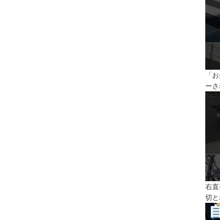
「お
ーさ
右直
切と