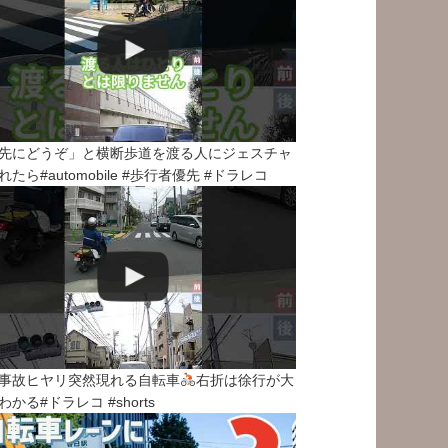
先にどうぞ」と横断歩道を渡る人にジェスチャ
れたら#automobile #歩行者優先 #ドラレコ
事故ヒヤリ突然現れる自転車
右折は徐行が大
わかる#ドラレコ #shorts