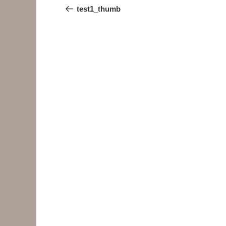
稿
の
test1_thumb
投
ナ
稿
ビ
ゲ
ー
シ
ョ
ン