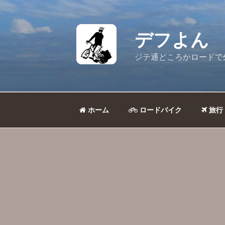
コ
ン
テ
デフよん
ン
ツ
ジテ通どころかロードで
へ
ス
キ
ッ
ホーム
ロードバイク
旅行
プ