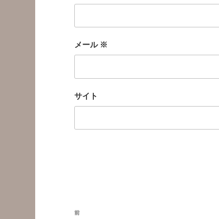
メール
※
サイト
投
前
前