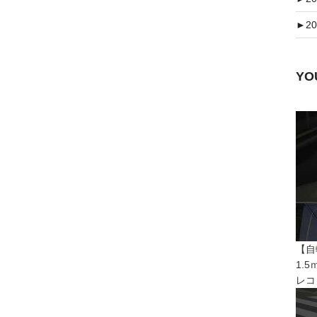
►
20
Y
【自
1.
レコ