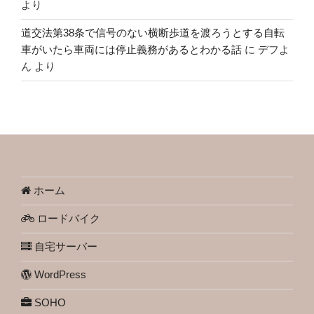
より
道交法第38条で信号のない横断歩道を渡ろうとする自転
車がいたら車両には停止義務があるとわかる話
に
デフよ
ん
より
ホーム
ロードバイク
自宅サーバー
WordPress
SOHO