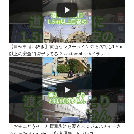
【自転車追い抜き】黄色センターラインの道路でも1.5ｍ
以上の安全間隔守ってる？ #automobile #ドラレコ
「お先にどうぞ」と横断歩道を渡る人にジェスチャーさ
れたら#automobile #歩行者優先 #ドラレコ