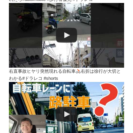
右直事故ヒヤリ突然現れる自転車
右折は徐行が大切と
わかる#ドラレコ #shorts