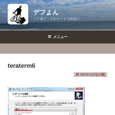
コ
ン
デフよん
テ
ジテ通どころかロードで外回り
ン
ツ
へ
メニュー
ス
キ
ッ
プ
teraterm6
2015/11/23[公開]