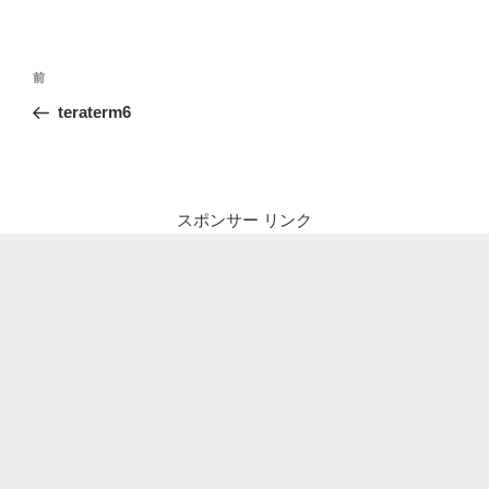
投
前
前
稿
の
teraterm6
ナ
投
ビ
稿
ゲ
ー
スポンサー リンク
シ
ョ
ン