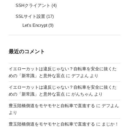
SSHクライアント
(4)
SSLサイト設置
(17)
Let's Encrypt
(9)
最近のコメント
イエローカットは違反じゃない？自転車を安全に抜くた
めの「新常識」と意外な盲点
に
デフよん
より
イエローカットは違反じゃない？自転車を安全に抜くた
めの「新常識」と意外な盲点
に
がんちゃん
より
豊玉陸橋側道をモヤモヤと自転車で直進する
に
デフよん
より
豊玉陸橋側道をモヤモヤと自転車で直進する
に
まじか！