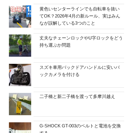
黄色いセンターラインでも自転車を抜い
てOK？2026年4月の新ルール、実はみん
なが誤解している3つのこと
丈夫なチェーンロックやU字ロックをどう
持ち運ぶか問題
スズキ車用バックドアハンドルに安いバ
ックカメラを付ける
二子橋と新二子橋を渡って多摩川越え
G-SHOCK GT-003のベルトと電池を交換
する