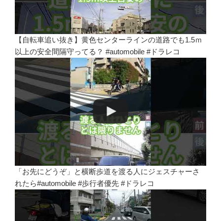
【自転車追い抜き】黄色センターラインの道路でも1.5ｍ
以上の安全間隔守ってる？ #automobile #ドラレコ
「お先にどうぞ」と横断歩道を渡る人にジェスチャーさ
れたら#automobile #歩行者優先 #ドラレコ