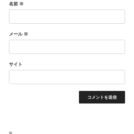
名前
※
メール
※
サイト
投
前
前