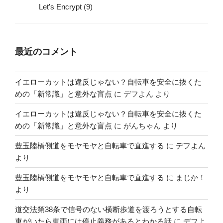
Let's Encrypt
(9)
最近のコメント
イエローカットは違反じゃない？自転車を安全に抜くた
めの「新常識」と意外な盲点
に
デフよん
より
イエローカットは違反じゃない？自転車を安全に抜くた
めの「新常識」と意外な盲点
に
がんちゃん
より
豊玉陸橋側道をモヤモヤと自転車で直進する
に
デフよん
より
豊玉陸橋側道をモヤモヤと自転車で直進する
に
まじか！
より
道交法第38条で信号のない横断歩道を渡ろうとする自転
車がいたら車両には停止義務があるとわかる話
に
デフよ