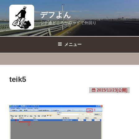
コ
ン
デフよん
テ
ジテ通どころかロードで外回り
ン
ツ
へ
メニュー
ス
キ
ッ
プ
teik5
2015/11/23[公開]