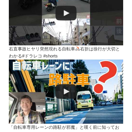
右直事故ヒヤリ突然現れる自転車
右折は徐行が大切と
わかる#ドラレコ #shorts
「自転車専用レーンの路駐が邪魔」と嘆く前に知ってお