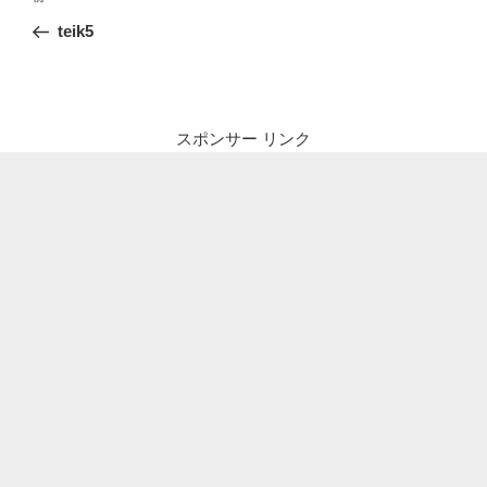
稿
の
teik5
ナ
投
ビ
稿
ゲ
ー
スポンサー リンク
シ
ョ
ン