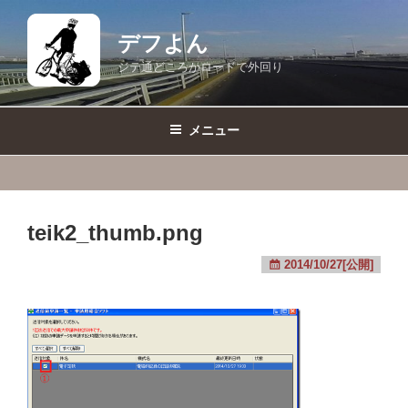
コ
ン
デフよん
テ
ジテ通どころかロードで外回り
ン
ツ
へ
メニュー
ス
キ
ッ
プ
teik2_thumb.png
2014/10/27[公開]