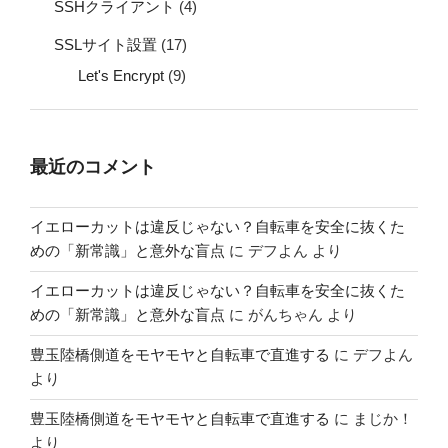
SSHクライアント
(4)
SSLサイト設置
(17)
Let's Encrypt
(9)
最近のコメント
イエローカットは違反じゃない？自転車を安全に抜くた
めの「新常識」と意外な盲点
に
デフよん
より
イエローカットは違反じゃない？自転車を安全に抜くた
めの「新常識」と意外な盲点
に
がんちゃん
より
豊玉陸橋側道をモヤモヤと自転車で直進する
に
デフよん
より
豊玉陸橋側道をモヤモヤと自転車で直進する
に
まじか！
より