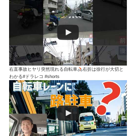
右直事故ヒヤリ突然現れる自転車
右折は徐行が大切と
わかる#ドラレコ #shorts