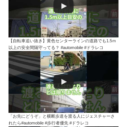
【自転車追い抜き】黄色センターラインの道路でも1.5ｍ
以上の安全間隔守ってる？ #automobile #ドラレコ
「お先にどうぞ」と横断歩道を渡る人にジェスチャーさ
れたら#automobile #歩行者優先 #ドラレコ