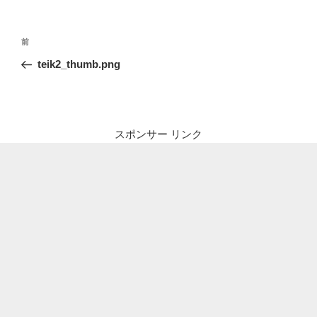
投
前
前
稿
の
teik2_thumb.png
ナ
投
ビ
稿
ゲ
ー
スポンサー リンク
シ
ョ
ン