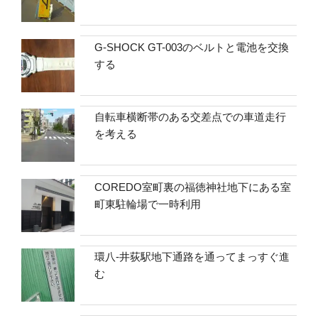
G-SHOCK GT-003のベルトと電池を交換
する
自転車横断帯のある交差点での車道走行
を考える
COREDO室町裏の福徳神社地下にある室
町東駐輪場で一時利用
環八-井荻駅地下通路を通ってまっすぐ進
む