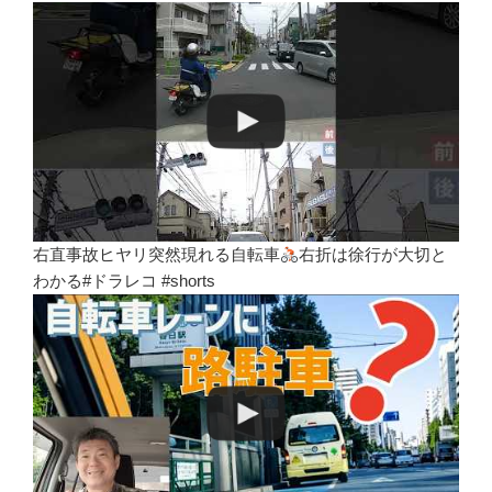
右直事故ヒヤリ突然現れる自転車
右折は徐行が大切と
わかる#ドラレコ #shorts