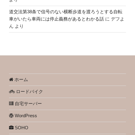
道交法第38条で信号のない横断歩道を渡ろうとする自転
車がいたら車両には停止義務があるとわかる話
に
デフよ
ん
より
ホーム
ロードバイク
自宅サーバー
WordPress
SOHO