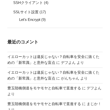
SSHクライアント
(4)
SSLサイト設置
(17)
Let's Encrypt
(9)
最近のコメント
イエローカットは違反じゃない？自転車を安全に抜くた
めの「新常識」と意外な盲点
に
デフよん
より
イエローカットは違反じゃない？自転車を安全に抜くた
めの「新常識」と意外な盲点
に
がんちゃん
より
豊玉陸橋側道をモヤモヤと自転車で直進する
に
デフよん
より
豊玉陸橋側道をモヤモヤと自転車で直進する
に
まじか！
より