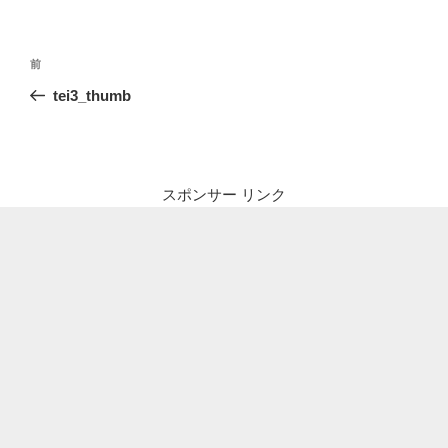
投
前
前
稿
の
tei3_thumb
ナ
投
ビ
稿
ゲ
ー
スポンサー リンク
シ
ョ
ン