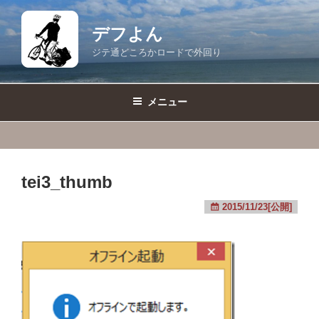
コ
ン
デフよん
テ
ジテ通どころかロードで外回り
ン
ツ
へ
メニュー
ス
キ
ッ
プ
tei3_thumb
2015/11/23[公開]