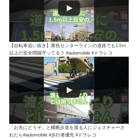
【自転車追い抜き】黄色センターラインの道路でも1.5ｍ
以上の安全間隔守ってる？ #automobile #ドラレコ
「お先にどうぞ」と横断歩道を渡る人にジェスチャーさ
れたら#automobile #歩行者優先 #ドラレコ