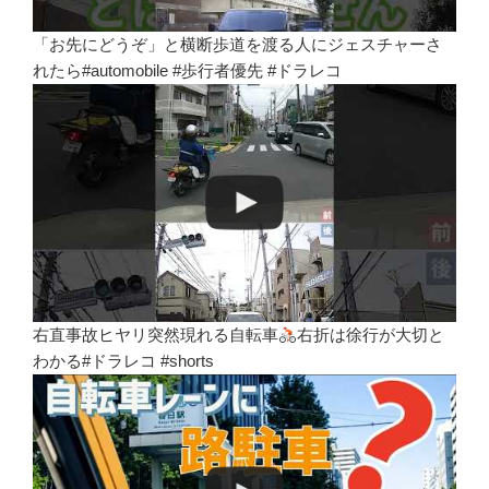
「お先にどうぞ」と横断歩道を渡る人にジェスチャーさ
れたら#automobile #歩行者優先 #ドラレコ
右直事故ヒヤリ突然現れる自転車
右折は徐行が大切と
わかる#ドラレコ #shorts