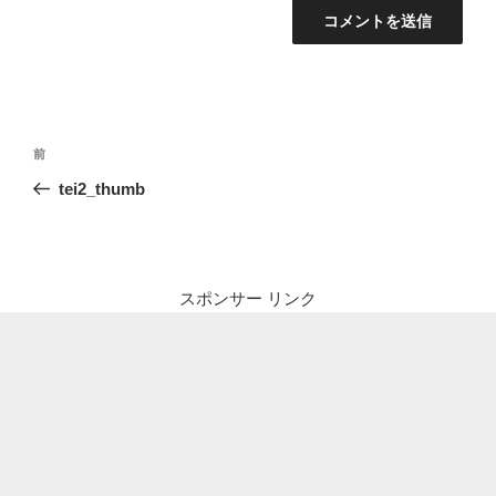
投
前
前
稿
の
tei2_thumb
ナ
投
ビ
稿
ゲ
ー
スポンサー リンク
シ
ョ
ン