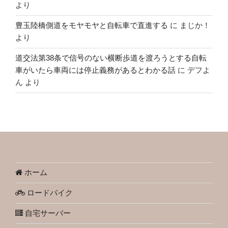
より
豊玉陸橋側道をモヤモヤと自転車で直進する
に
まじか！
より
道交法第38条で信号のない横断歩道を渡ろうとする自転
車がいたら車両には停止義務があるとわかる話
に
デフよ
ん
より
ホーム
ロードバイク
自宅サーバー