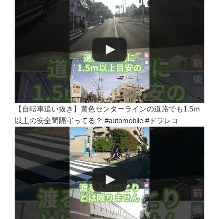
【自転車追い抜き】黄色センターラインの道路でも1.5ｍ
以上の安全間隔守ってる？ #automobile #ドラレコ