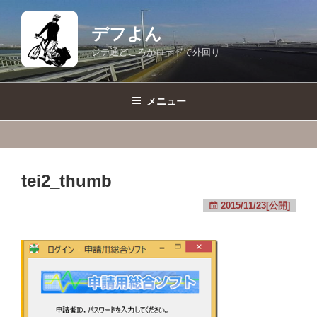
コ
ン
デフよん
テ
ジテ通どころかロードで外回り
ン
ツ
へ
メニュー
ス
キ
ッ
プ
tei2_thumb
2015/11/23[公開]