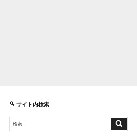
サイト内検索
検
検
索
索: