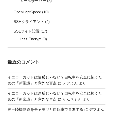
メールサーバー
(8)
OpenLightSpeed
(10)
SSHクライアント
(4)
SSLサイト設置
(17)
Let's Encrypt
(9)
最近のコメント
イエローカットは違反じゃない？自転車を安全に抜くた
めの「新常識」と意外な盲点
に
デフよん
より
イエローカットは違反じゃない？自転車を安全に抜くた
めの「新常識」と意外な盲点
に
がんちゃん
より
豊玉陸橋側道をモヤモヤと自転車で直進する
に
デフよん