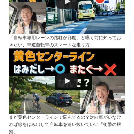
「自転車専用レーンの路駐が邪魔」と嘆く前に知ってお
きたい、車道自転車のスマートな走り方
まだ黄色センターラインで悩んでるの？対向車がいなけ
れば線をはみ出して自転車を追い抜いていい「衝撃の根
拠」