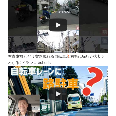
右直事故ヒヤリ突然現れる自転車
右折は徐行が大切と
わかる#ドラレコ #shorts