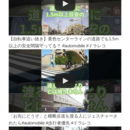
【自転車追い抜き】黄色センターラインの道路でも1.5ｍ
以上の安全間隔守ってる？ #automobile #ドラレコ
「お先にどうぞ」と横断歩道を渡る人にジェスチャーさ
れたら#automobile #歩行者優先 #ドラレコ