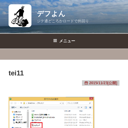
コ
ン
デフよん
テ
ジテ通どころかロードで外回り
ン
ツ
へ
メニュー
ス
キ
ッ
プ
tei11
2015/11/23[公開]