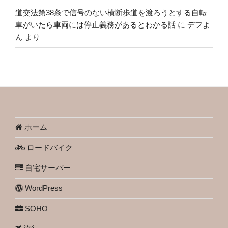
道交法第38条で信号のない横断歩道を渡ろうとする自転
車がいたら車両には停止義務があるとわかる話
に
デフよ
ん
より
ホーム
ロードバイク
自宅サーバー
WordPress
SOHO