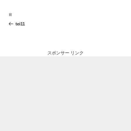
投
前
前
稿
の
tei11
ナ
投
ビ
稿
ゲ
ー
スポンサー リンク
シ
ョ
ン