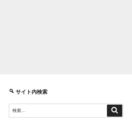
サイト内検索
検
検
索
索: