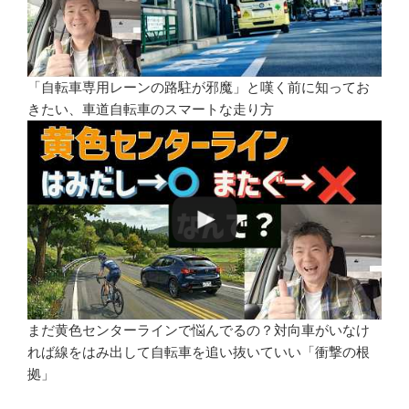
「自転車専用レーンの路駐が邪魔」と嘆く前に知ってお
きたい、車道自転車のスマートな走り方
まだ黄色センターラインで悩んでるの？対向車がいなけ
れば線をはみ出して自転車を追い抜いていい「衝撃の根
拠」