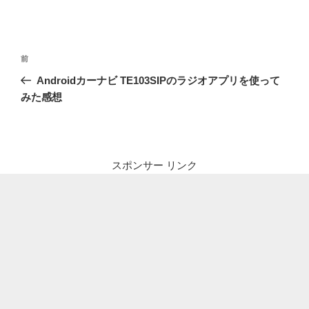
投
前
前
稿
の
Androidカーナビ TE103SIPのラジオアプリを使って
ナ
投
みた感想
ビ
稿
ゲ
ー
シ
スポンサー リンク
ョ
ン