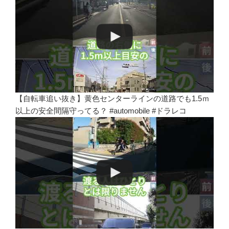
【自転車追い抜き】黄色センターラインの道路でも1.5ｍ
以上の安全間隔守ってる？ #automobile #ドラレコ