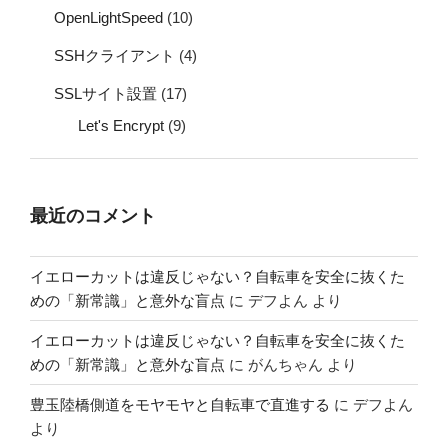
OpenLightSpeed
(10)
SSHクライアント
(4)
SSLサイト設置
(17)
Let's Encrypt
(9)
最近のコメント
イエローカットは違反じゃない？自転車を安全に抜くた
めの「新常識」と意外な盲点
に
デフよん
より
イエローカットは違反じゃない？自転車を安全に抜くた
めの「新常識」と意外な盲点
に
がんちゃん
より
豊玉陸橋側道をモヤモヤと自転車で直進する
に
デフよん
より