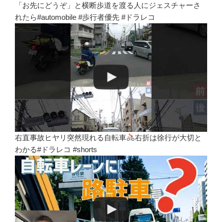
「お先にどうぞ」と横断歩道を渡る人にジェスチャーさ
れたら#automobile #歩行者優先 #ドラレコ
右直事故ヒヤリ突然現れる自転車
右折は徐行が大切と
わかる#ドラレコ #shorts