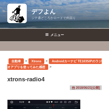
コ
ン
デフよん
テ
ジテ通どころかロードで外回り
ン
ツ
へ
メニュー
ス
キ
ッ
プ
>
>
自動車
Xtrons
Androidカーナビ TE103SIPのラジ
>
オアプリを使ってみた感想
xtrons-radio4
2018/06/21[公開]