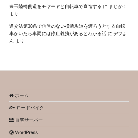
豊玉陸橋側道をモヤモヤと自転車で直進する
に
まじか！
より
道交法第38条で信号のない横断歩道を渡ろうとする自転
車がいたら車両には停止義務があるとわかる話
に
デフよ
ん
より
ホーム
ロードバイク
自宅サーバー
WordPress