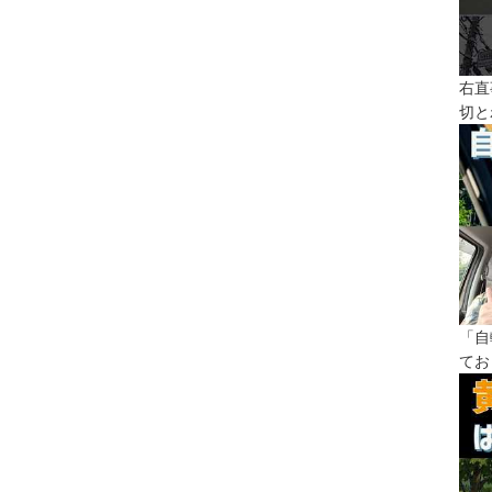
右直
切と
「自
てお