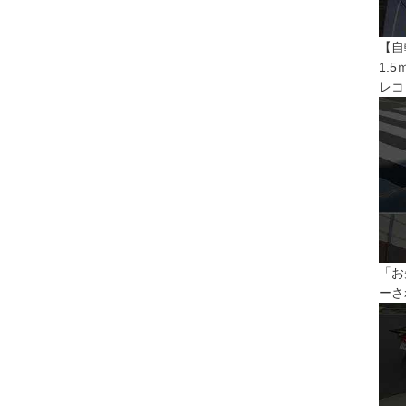
【自
1.
レコ
「お
ーさ