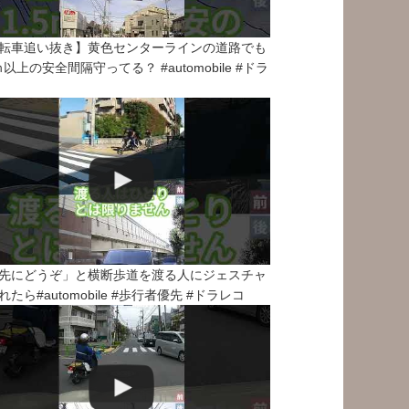
転車追い抜き】黄色センターラインの道路でも
5ｍ以上の安全間隔守ってる？ #automobile #ドラ
先にどうぞ」と横断歩道を渡る人にジェスチャ
れたら#automobile #歩行者優先 #ドラレコ