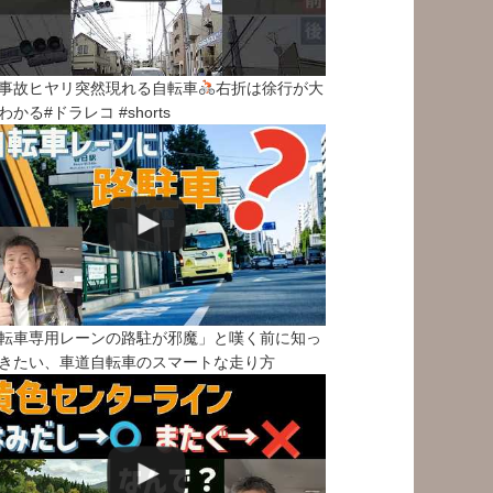
事故ヒヤリ突然現れる自転車
右折は徐行が大
わかる#ドラレコ #shorts
転車専用レーンの路駐が邪魔」と嘆く前に知っ
きたい、車道自転車のスマートな走り方