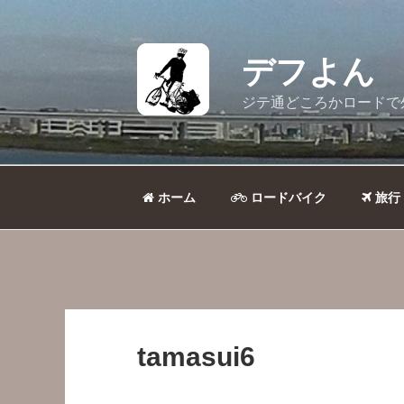
コ
ン
テ
デフよん
ン
ツ
ジテ通どころかロードで
へ
ス
キ
ッ
ホーム
ロードバイク
旅行
プ
tamasui6