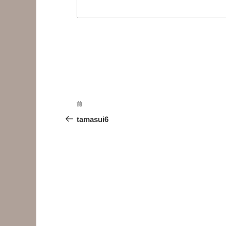
投
前
前
稿
の
tamasui6
投
ナ
稿
ビ
ゲ
ー
シ