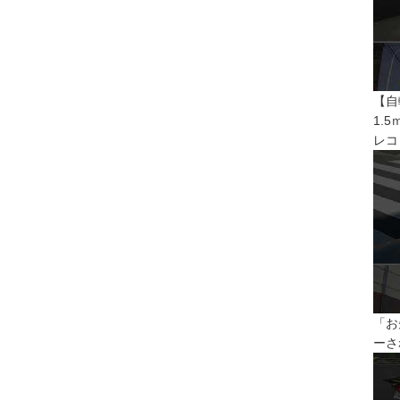
【自
1.
レコ
「お
ーさ