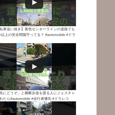
転車追い抜き】黄色センターラインの道路でも
5ｍ以上の安全間隔守ってる？ #automobile #ドラ
先にどうぞ」と横断歩道を渡る人にジェスチャ
れたら#automobile #歩行者優先 #ドラレコ