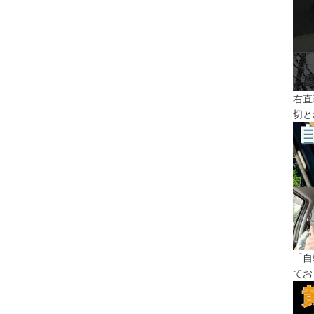
右直
切と
「自
てお