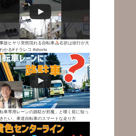
事故ヒヤリ突然現れる自転車
右折は徐行が大
わかる#ドラレコ #shorts
転車専用レーンの路駐が邪魔」と嘆く前に知っ
きたい、車道自転車のスマートな走り方