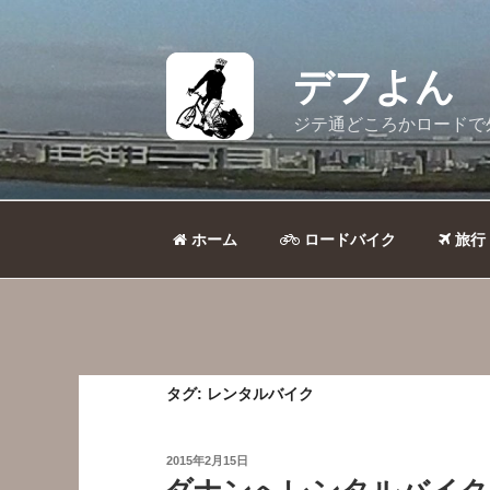
コ
ン
テ
デフよん
ン
ツ
ジテ通どころかロードで
へ
ス
キ
ッ
ホーム
ロードバイク
旅行
プ
タグ:
レンタルバイク
投
2015年2月15日
稿