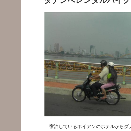
ダナンへレンタルバイク
日:
宿泊しているホイアンのホテルからダナ