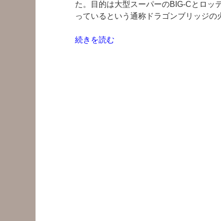
た。目的は大型スーパーのBIG-Cとロ
っているという通称ドラゴンブリッジの
“ダ
続きを読む
ナ
ン
へ
レ
ン
タ
ル
バ
イ
ク
で
一
日
観
光”