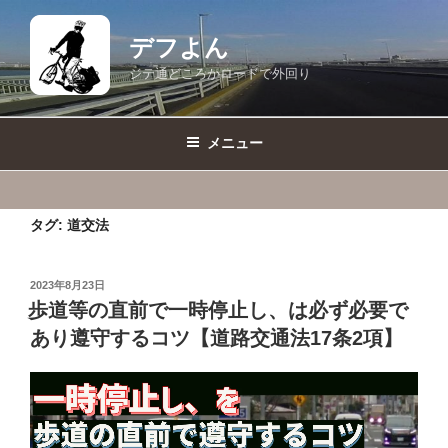
コ
ン
デフよん
テ
ジテ通どころかロードで外回り
ン
ツ
へ
メニュー
ス
キ
ッ
タグ:
道交法
プ
投
2023年8月23日
稿
歩道等の直前で一時停止し、は必ず必要で
日:
あり遵守するコツ【道路交通法17条2項】