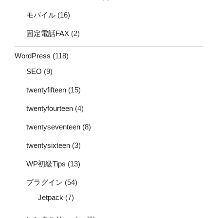
モバイル
(16)
固定電話FAX
(2)
WordPress
(118)
SEO
(9)
twentyfifteen
(15)
twentyfourteen
(4)
twentyseventeen
(8)
twentysixteen
(3)
WP初級Tips
(13)
プラグイン
(54)
Jetpack
(7)