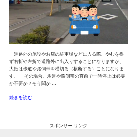
道路外の施設やお店の駐車場などに入る際、やむを得
ず右折や左折で道路外に出入りすることになりますが、
大抵は歩道や路側帯を横切る（横断する）ことになりま
す。 その場合、歩道や路側帯の直前で一時停止は必要
か不要か？そう聞か …
“歩
続きを読む
道
等
の
スポンサー リンク
直
前