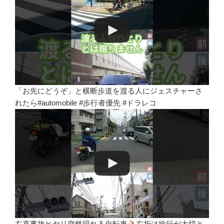
「お先にどうぞ」と横断歩道を渡る人にジェスチャーさ
れたら#automobile #歩行者優先 #ドラレコ
右直事故ヒヤリ突然現れる自転車
右折は徐行が大切と