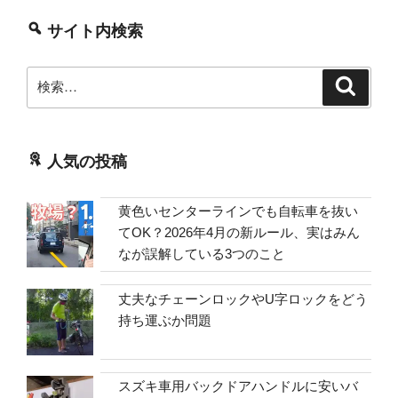
ツ
サイト内検索
【道
路
検
検
交
索
索:
通
法
17
人気の投稿
条
2
項】”
黄色いセンターラインでも自転車を抜い
の
てOK？2026年4月の新ルール、実はみん
なが誤解している3つのこと
丈夫なチェーンロックやU字ロックをどう
持ち運ぶか問題
スズキ車用バックドアハンドルに安いバ