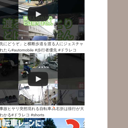
先にどうぞ」と横断歩道を渡る人にジェスチャ
れたら#automobile #歩行者優先 #ドラレコ
事故ヒヤリ突然現れる自転車
右折は徐行が大
わかる#ドラレコ #shorts