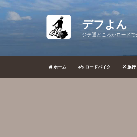
コ
ン
テ
デフよん
ン
ツ
ジテ通どころかロードで
へ
ス
キ
ッ
ホーム
ロードバイク
旅行
プ