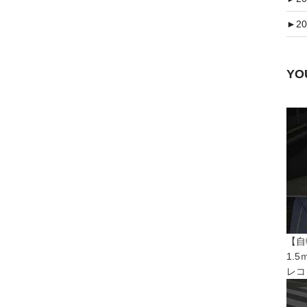
►
20
Y
【自
1.
レコ