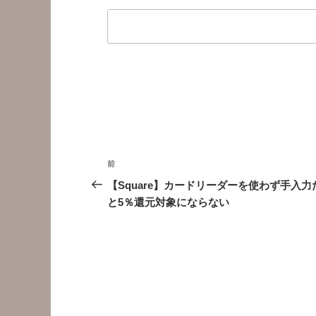
投
前
前
稿
の
【Square】カードリーダーを使わず手入力
投
と5％還元対象にならない
ナ
稿
ビ
ゲ
ー
シ