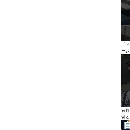
「お
ーさ
右直
切と