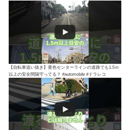
【自転車追い抜き】黄色センターラインの道路でも1.5ｍ
以上の安全間隔守ってる？ #automobile #ドラレコ