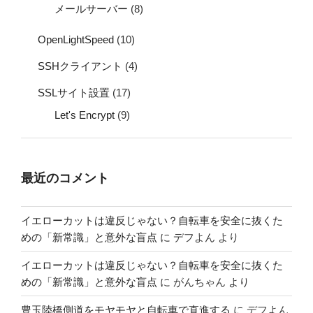
メールサーバー
(8)
OpenLightSpeed
(10)
SSHクライアント
(4)
SSLサイト設置
(17)
Let's Encrypt
(9)
最近のコメント
イエローカットは違反じゃない？自転車を安全に抜くた
めの「新常識」と意外な盲点
に
デフよん
より
イエローカットは違反じゃない？自転車を安全に抜くた
めの「新常識」と意外な盲点
に
がんちゃん
より
豊玉陸橋側道をモヤモヤと自転車で直進する
に
デフよん