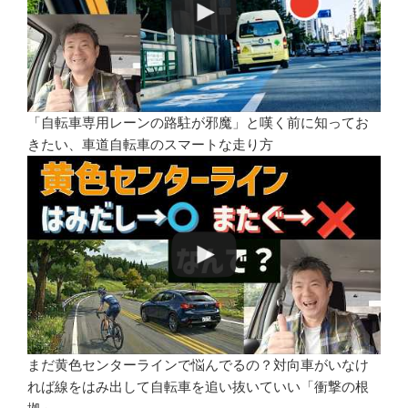
「自転車専用レーンの路駐が邪魔」と嘆く前に知ってお
きたい、車道自転車のスマートな走り方
まだ黄色センターラインで悩んでるの？対向車がいなけ
れば線をはみ出して自転車を追い抜いていい「衝撃の根