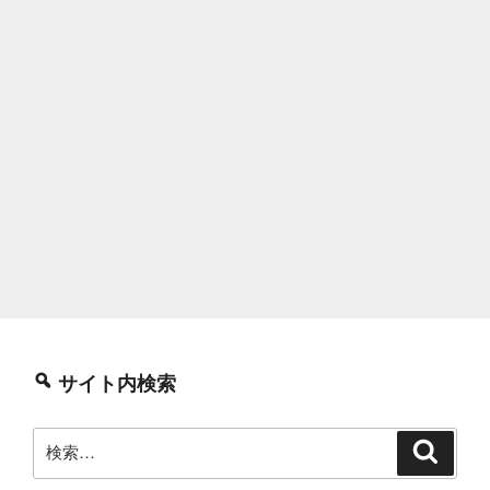
サイト内検索
検
検
索
索: