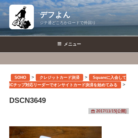
コ
ン
デフよん
テ
ジテ通どころかロードで外回り
ン
ツ
へ
メニュー
ス
キ
ッ
プ
>
>
SOHO
クレジットカード決済
Squareに入会して
>
ICチップ対応リーダーでオンサイトカード決済を始めてみる
DSCN3649
2017/11/15[公開]