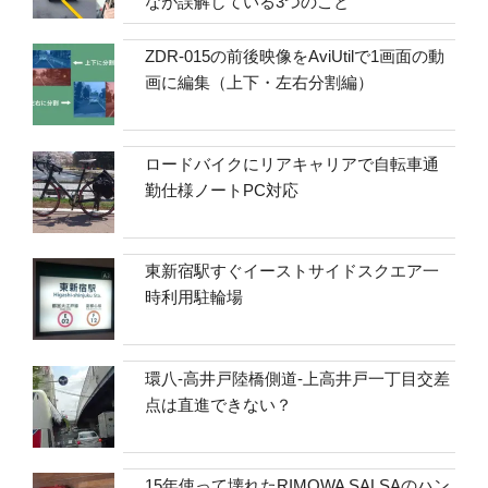
なが誤解している3つのこと
ZDR-015の前後映像をAviUtilで1画面の動
画に編集（上下・左右分割編）
ロードバイクにリアキャリアで自転車通
勤仕様ノートPC対応
東新宿駅すぐイーストサイドスクエア一
時利用駐輪場
環八-高井戸陸橋側道-上高井戸一丁目交差
点は直進できない？
15年使って壊れたRIMOWA SALSAのハン