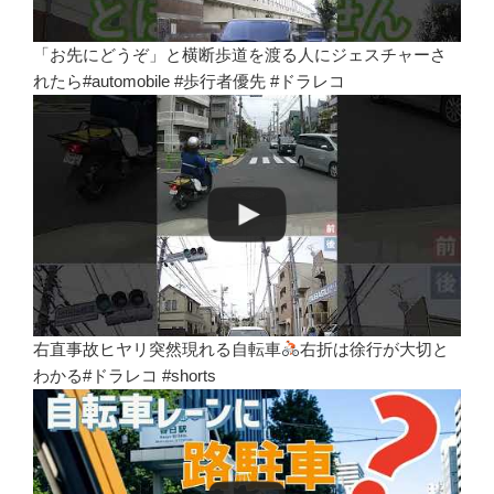
「お先にどうぞ」と横断歩道を渡る人にジェスチャーさ
れたら#automobile #歩行者優先 #ドラレコ
右直事故ヒヤリ突然現れる自転車
右折は徐行が大切と
わかる#ドラレコ #shorts