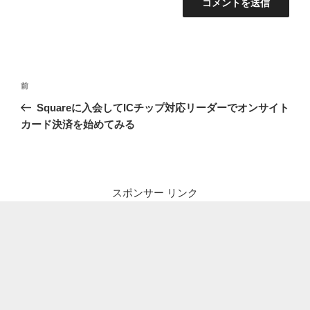
投
前
前
稿
の
Squareに入会してICチップ対応リーダーでオンサイト
ナ
投
カード決済を始めてみる
ビ
稿
ゲ
ー
シ
スポンサー リンク
ョ
ン