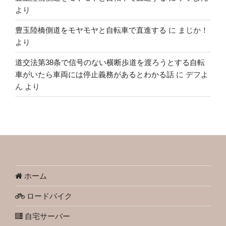
より
豊玉陸橋側道をモヤモヤと自転車で直進する
に
まじか！
より
道交法第38条で信号のない横断歩道を渡ろうとする自転
車がいたら車両には停止義務があるとわかる話
に
デフよ
ん
より
ホーム
ロードバイク
自宅サーバー