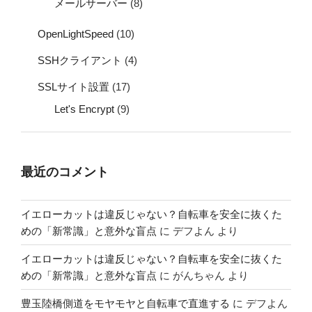
メールサーバー
(8)
OpenLightSpeed
(10)
SSHクライアント
(4)
SSLサイト設置
(17)
Let's Encrypt
(9)
最近のコメント
イエローカットは違反じゃない？自転車を安全に抜くた
めの「新常識」と意外な盲点
に
デフよん
より
イエローカットは違反じゃない？自転車を安全に抜くた
めの「新常識」と意外な盲点
に
がんちゃん
より
豊玉陸橋側道をモヤモヤと自転車で直進する
に
デフよん