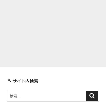
サイト内検索
検
検
索
索: