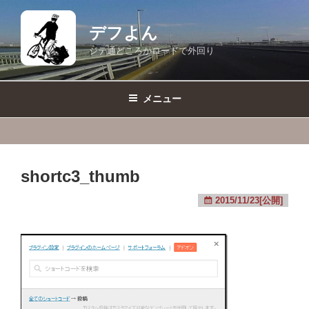
コ
ン
デフよん
テ
ジテ通どころかロードで外回り
ン
ツ
へ
メニュー
ス
キ
ッ
プ
shortc3_thumb
2015/11/23[公開]