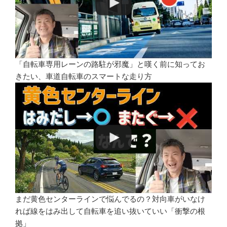
「自転車専用レーンの路駐が邪魔」と嘆く前に知ってお
きたい、車道自転車のスマートな走り方
まだ黄色センターラインで悩んでるの？対向車がいなけ
れば線をはみ出して自転車を追い抜いていい「衝撃の根
拠」