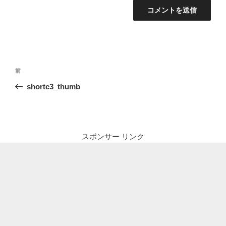
投
前
前
稿
の
shortc3_thumb
ナ
投
ビ
稿
ゲ
ー
スポンサー リンク
シ
ョ
ン