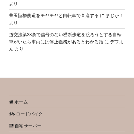
より
豊玉陸橋側道をモヤモヤと自転車で直進する
に
まじか！
より
道交法第38条で信号のない横断歩道を渡ろうとする自転
車がいたら車両には停止義務があるとわかる話
に
デフよ
ん
より
ホーム
ロードバイク
自宅サーバー