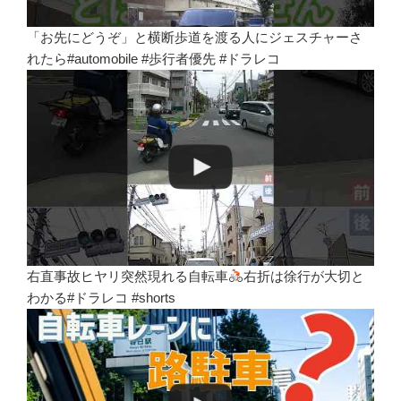
「お先にどうぞ」と横断歩道を渡る人にジェスチャーさ
れたら#automobile #歩行者優先 #ドラレコ
右直事故ヒヤリ突然現れる自転車
右折は徐行が大切と
わかる#ドラレコ #shorts