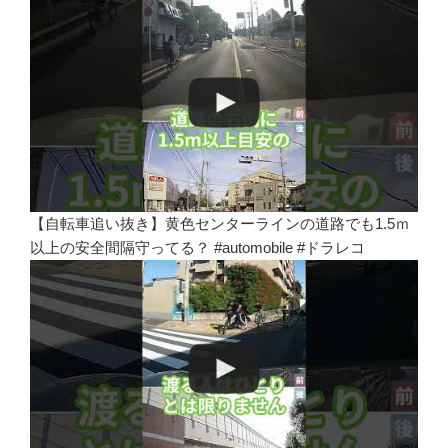
【自転車追い抜き】黄色センターラインの道路でも1.5ｍ
以上の安全間隔守ってる？ #automobile #ドラレコ