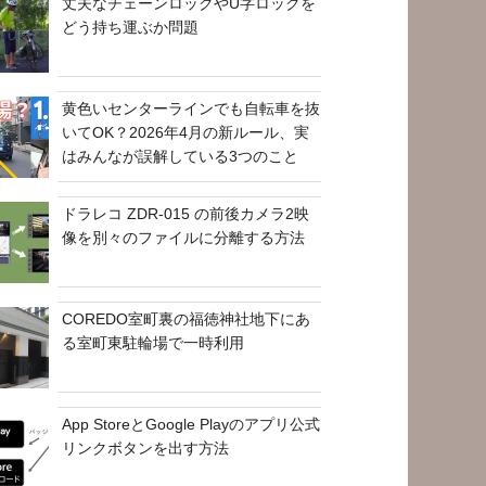
丈夫なチェーンロックやU字ロックを
どう持ち運ぶか問題
黄色いセンターラインでも自転車を抜
いてOK？2026年4月の新ルール、実
はみんなが誤解している3つのこと
ドラレコ ZDR-015 の前後カメラ2映
像を別々のファイルに分離する方法
COREDO室町裏の福徳神社地下にあ
る室町東駐輪場で一時利用
App StoreとGoogle Playのアプリ公式
リンクボタンを出す方法