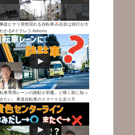
事故ヒヤリ突然現れる自転車
右折は徐行が大
わかる#ドラレコ #shorts
転車専用レーンの路駐が邪魔」と嘆く前に知っ
きたい、車道自転車のスマートな走り方