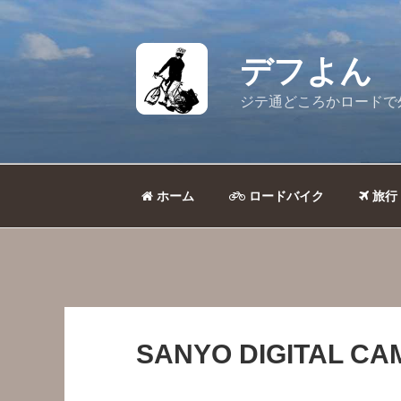
コ
ン
テ
デフよん
ン
ツ
ジテ通どころかロードで
へ
ス
キ
ッ
ホーム
ロードバイク
旅行
プ
SANYO DIGITAL C