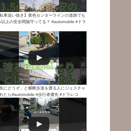
転車追い抜き】黄色センターラインの道路でも
5ｍ以上の安全間隔守ってる？ #automobile #ドラ
先にどうぞ」と横断歩道を渡る人にジェスチャ
れたら#automobile #歩行者優先 #ドラレコ