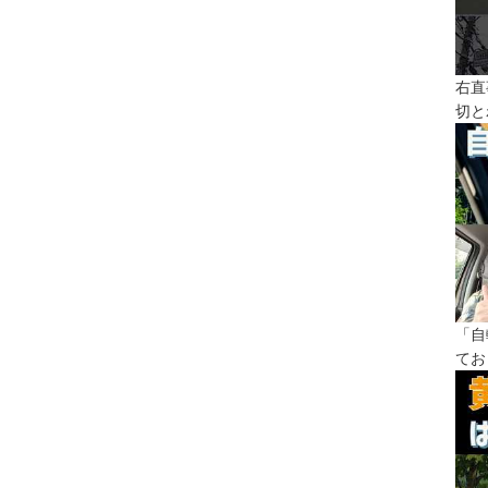
右直
切と
「自
てお