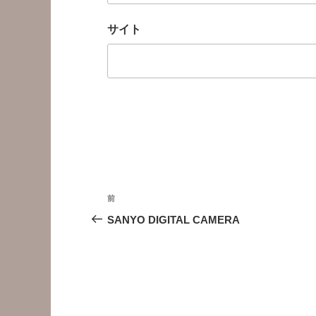
サイト
投
前
前
稿
の
SANYO DIGITAL CAMERA
投
ナ
稿
ビ
ゲ