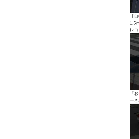
【自
1.
レコ
「お
ーさ