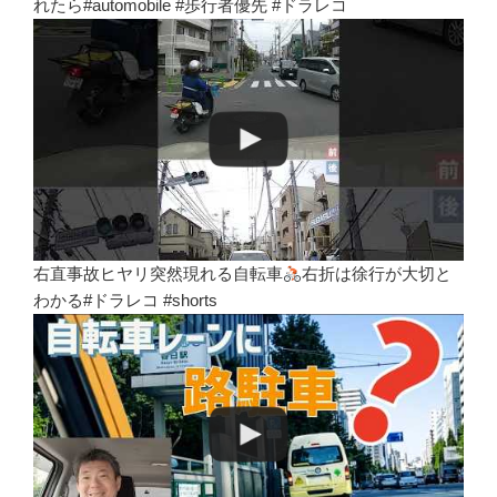
れたら#automobile #歩行者優先 #ドラレコ
右直事故ヒヤリ突然現れる自転車
右折は徐行が大切と
わかる#ドラレコ #shorts