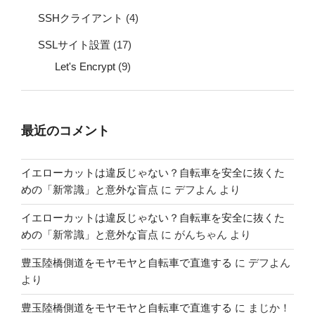
SSHクライアント
(4)
SSLサイト設置
(17)
Let's Encrypt
(9)
最近のコメント
イエローカットは違反じゃない？自転車を安全に抜くた
めの「新常識」と意外な盲点
に
デフよん
より
イエローカットは違反じゃない？自転車を安全に抜くた
めの「新常識」と意外な盲点
に
がんちゃん
より
豊玉陸橋側道をモヤモヤと自転車で直進する
に
デフよん
より
豊玉陸橋側道をモヤモヤと自転車で直進する
に
まじか！