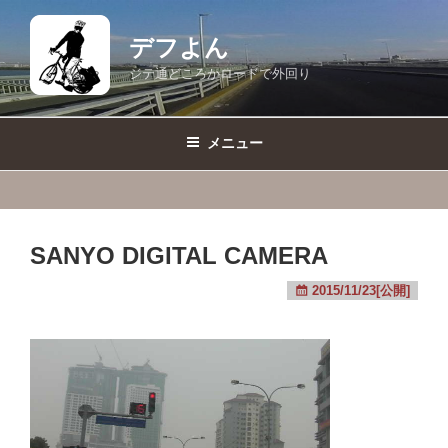
コ
ン
デフよん
テ
ジテ通どころかロードで外回り
ン
ツ
へ
メニュー
ス
キ
ッ
プ
SANYO DIGITAL CAMERA
2015/11/23[公開]