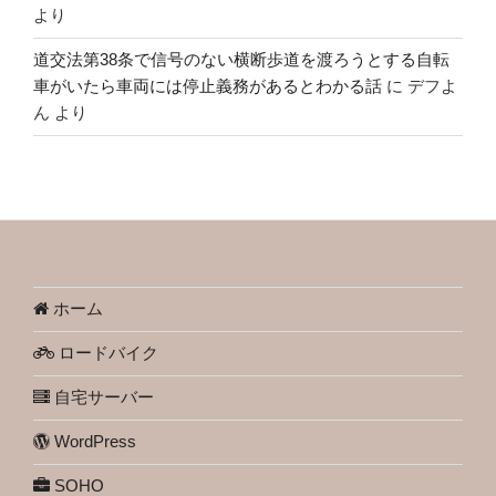
より
道交法第38条で信号のない横断歩道を渡ろうとする自転
車がいたら車両には停止義務があるとわかる話
に
デフよ
ん
より
ホーム
ロードバイク
自宅サーバー
WordPress
SOHO