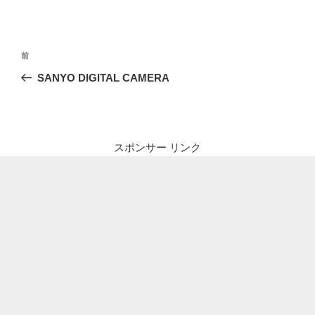
投
前
前
稿
の
SANYO DIGITAL CAMERA
ナ
投
ビ
稿
ゲ
ー
スポンサー リンク
シ
ョ
ン