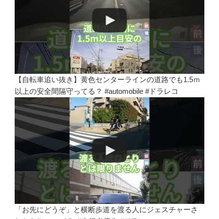
【自転車追い抜き】黄色センターラインの道路でも1.5ｍ
以上の安全間隔守ってる？ #automobile #ドラレコ
「お先にどうぞ」と横断歩道を渡る人にジェスチャーさ