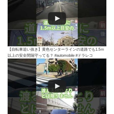
【自転車追い抜き】黄色センターラインの道路でも1.5ｍ
以上の安全間隔守ってる？ #automobile #ドラレコ