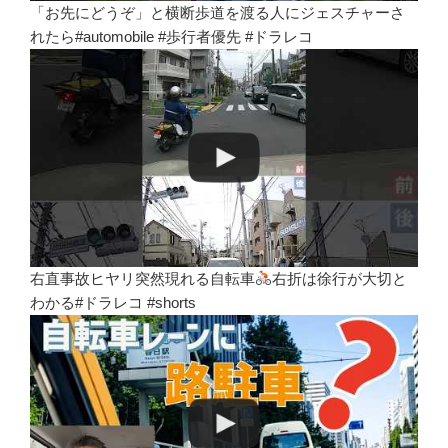
「お先にどうぞ」と横断歩道を渡る人にジェスチャーさ
れたら#automobile #歩行者優先 #ドラレコ
右直事故ヒヤリ突然現れる自転車
右折は徐行が大切と
わかる#ドラレコ #shorts