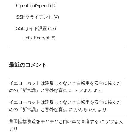
OpenLightSpeed
(10)
SSHクライアント
(4)
SSLサイト設置
(17)
Let's Encrypt
(9)
最近のコメント
イエローカットは違反じゃない？自転車を安全に抜くた
めの「新常識」と意外な盲点
に
デフよん
より
イエローカットは違反じゃない？自転車を安全に抜くた
めの「新常識」と意外な盲点
に
がんちゃん
より
豊玉陸橋側道をモヤモヤと自転車で直進する
に
デフよん
より