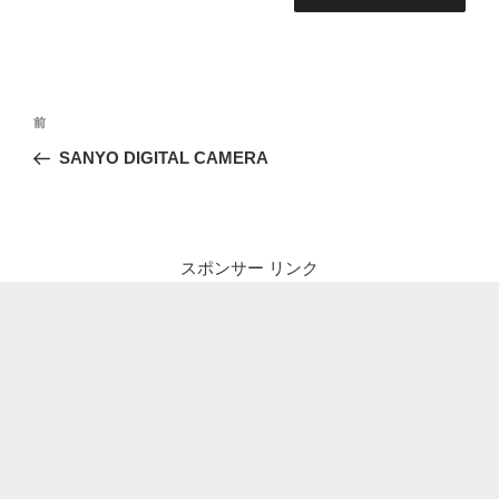
投
前
前
稿
の
SANYO DIGITAL CAMERA
ナ
投
ビ
稿
ゲ
ー
スポンサー リンク
シ
ョ
ン