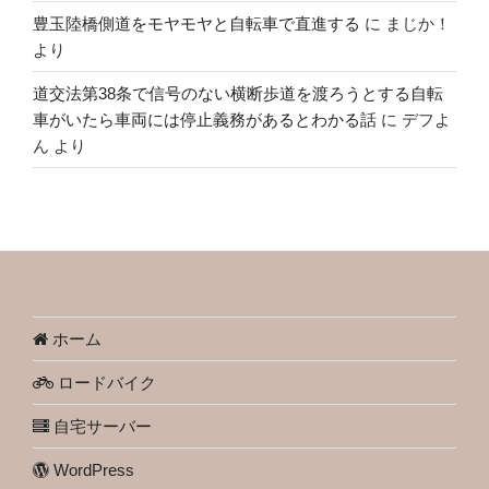
豊玉陸橋側道をモヤモヤと自転車で直進する
に
まじか！
より
道交法第38条で信号のない横断歩道を渡ろうとする自転
車がいたら車両には停止義務があるとわかる話
に
デフよ
ん
より
ホーム
ロードバイク
自宅サーバー
WordPress