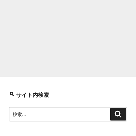
サイト内検索
検
検
索
索: