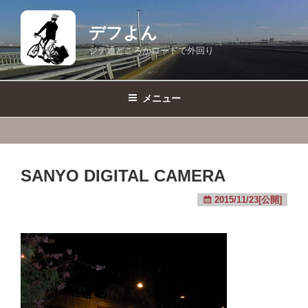
コ
ン
デフよん
テ
ジテ通どころかロードで外回り
ン
ツ
へ
メニュー
ス
キ
ッ
プ
SANYO DIGITAL CAMERA
2015/11/23[公開]