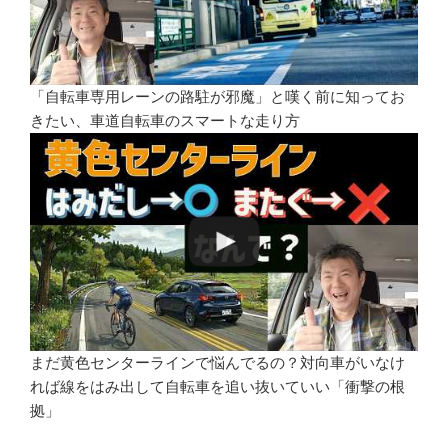
「自転車専用レーンの路駐が邪魔」と嘆く前に知ってお
きたい、車道自転車のスマートな走り方
まだ黄色センターラインで悩んでるの？対向車がいなけ
れば線をはみ出して自転車を追い抜いていい「衝撃の根
拠」