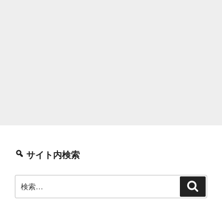
サイト内検索
検
検
索
索: