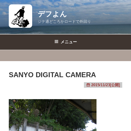
コ
ン
デフよん
テ
ジテ通どころかロードで外回り
ン
ツ
へ
メニュー
ス
キ
ッ
プ
SANYO DIGITAL CAMERA
2015/11/23[公開]