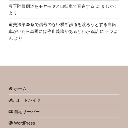
豊玉陸橋側道をモヤモヤと自転車で直進する
に
まじか！
より
道交法第38条で信号のない横断歩道を渡ろうとする自転
車がいたら車両には停止義務があるとわかる話
に
デフよ
ん
より
ホーム
ロードバイク
自宅サーバー
WordPress