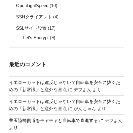
OpenLightSpeed
(10)
SSHクライアント
(4)
SSLサイト設置
(17)
Let's Encrypt
(9)
最近のコメント
イエローカットは違反じゃない？自転車を安全に抜くた
めの「新常識」と意外な盲点
に
デフよん
より
イエローカットは違反じゃない？自転車を安全に抜くた
めの「新常識」と意外な盲点
に
がんちゃん
より
豊玉陸橋側道をモヤモヤと自転車で直進する
に
デフよん
より