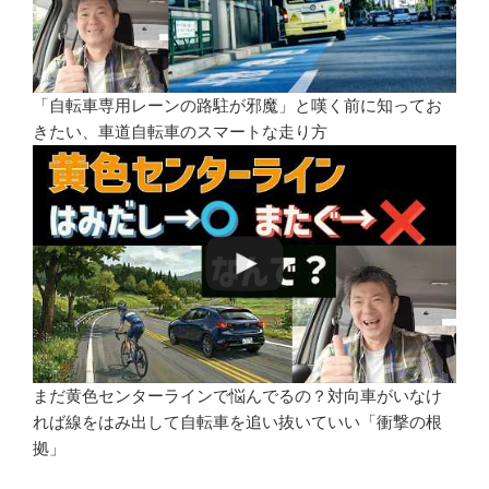
「自転車専用レーンの路駐が邪魔」と嘆く前に知ってお
きたい、車道自転車のスマートな走り方
まだ黄色センターラインで悩んでるの？対向車がいなけ
れば線をはみ出して自転車を追い抜いていい「衝撃の根
拠」