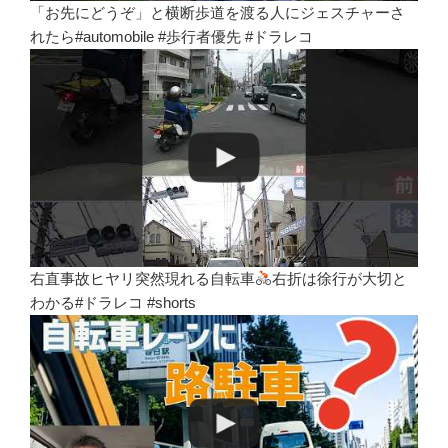
「お先にどうぞ」と横断歩道を渡る人にジェスチャーさ
れたら#automobile #歩行者優先 #ドラレコ
右直事故ヒヤリ突然現れる自転車
右折は徐行が大切と
わかる#ドラレコ #shorts