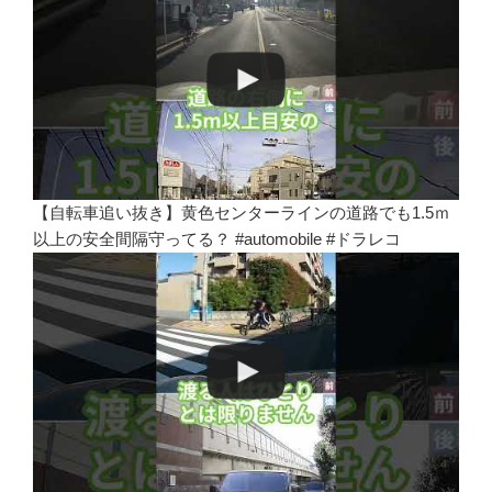
【自転車追い抜き】黄色センターラインの道路でも1.5ｍ
以上の安全間隔守ってる？ #automobile #ドラレコ