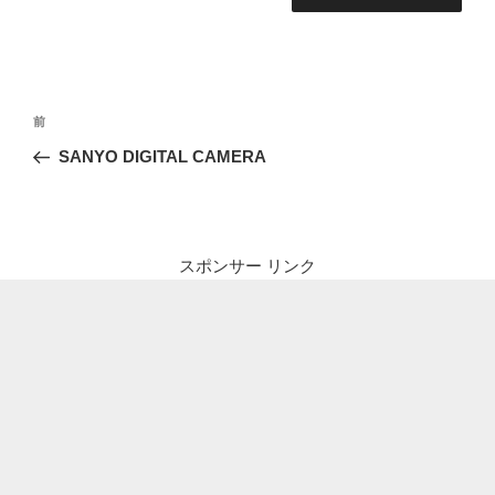
投
前
前
稿
の
SANYO DIGITAL CAMERA
ナ
投
ビ
稿
ゲ
ー
スポンサー リンク
シ
ョ
ン