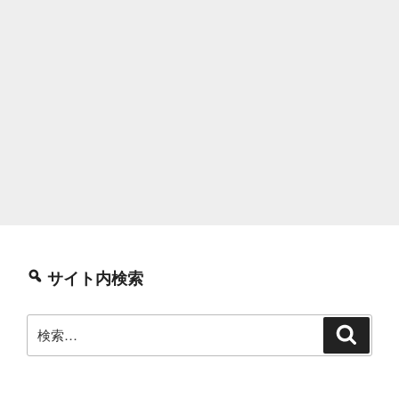
サイト内検索
検
検
索
索: