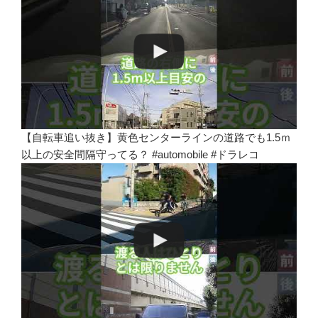
【自転車追い抜き】黄色センターラインの道路でも1.5ｍ
以上の安全間隔守ってる？ #automobile #ドラレコ