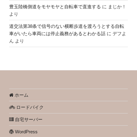
豊玉陸橋側道をモヤモヤと自転車で直進する
に
まじか！
より
道交法第38条で信号のない横断歩道を渡ろうとする自転
車がいたら車両には停止義務があるとわかる話
に
デフよ
ん
より
ホーム
ロードバイク
自宅サーバー
WordPress