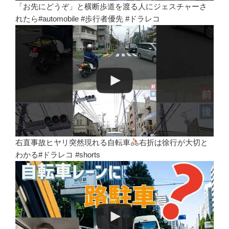
「お先にどうぞ」と横断歩道を渡る人にジェスチャーさ
れたら#automobile #歩行者優先 #ドラレコ
右直事故ヒヤリ突然現れる自転車
右折は徐行が大切と
わかる#ドラレコ #shorts