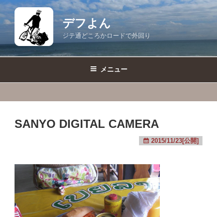
コ
ン
デフよん
テ
ジテ通どころかロードで外回り
ン
ツ
へ
メニュー
ス
キ
ッ
プ
SANYO DIGITAL CAMERA
2015/11/23[公開]