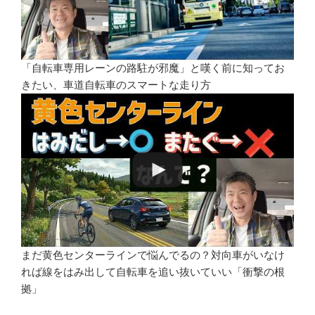
「自転車専用レーンの路駐が邪魔」と嘆く前に知ってお
きたい、車道自転車のスマートな走り方
まだ黄色センターラインで悩んでるの？対向車がいなけ
れば線をはみ出して自転車を追い抜いていい「衝撃の根
拠」