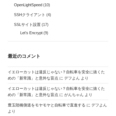
OpenLightSpeed
(10)
SSHクライアント
(4)
SSLサイト設置
(17)
Let's Encrypt
(9)
最近のコメント
イエローカットは違反じゃない？自転車を安全に抜くた
めの「新常識」と意外な盲点
に
デフよん
より
イエローカットは違反じゃない？自転車を安全に抜くた
めの「新常識」と意外な盲点
に
がんちゃん
より
豊玉陸橋側道をモヤモヤと自転車で直進する
に
デフよん
より