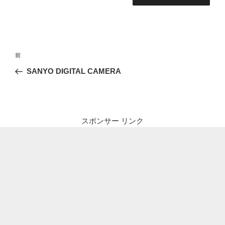
投
前
前
稿
の
SANYO DIGITAL CAMERA
ナ
投
ビ
稿
ゲ
ー
スポンサー リンク
シ
ョ
ン